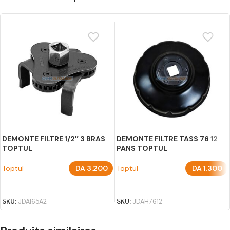
DEMONTE FILTRE 1/2″ 3 BRAS
DEMONTE FILTRE TASS 76 12
TOPTUL
PANS TOPTUL
Toptul
DA
3.200
Toptul
DA
1.300
AJOUTER AU PANIER
AJOUTER AU PANIER
SKU:
JDAI65A2
SKU:
JDAH7612