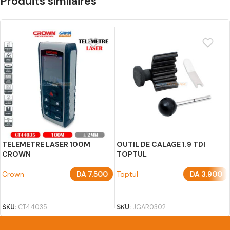
Produits similaires
TELEMETRE LASER 100M
OUTIL DE CALAGE 1.9 TDI
CROWN
TOPTUL
Crown
DA
7.500
Toptul
DA
3.900
AJOUTER AU PANIER
AJOUTER AU PANIER
SKU:
CT44035
SKU:
JGAR0302