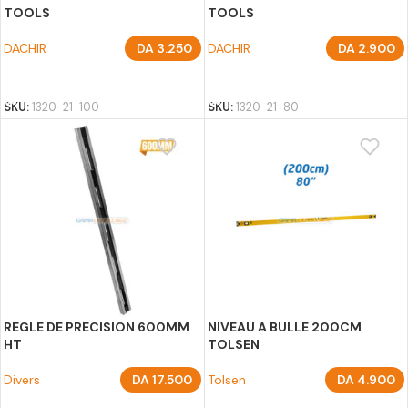
TOOLS
TOOLS
DACHIR
DA
3.250
DACHIR
DA
2.900
AJOUTER AU PANIER
AJOUTER AU PANIER
SKU:
1320-21-100
SKU:
1320-21-80
REGLE DE PRECISION 600MM
NIVEAU A BULLE 200CM
HT
TOLSEN
Divers
DA
17.500
Tolsen
DA
4.900
AJOUTER AU PANIER
AJOUTER AU PANIER