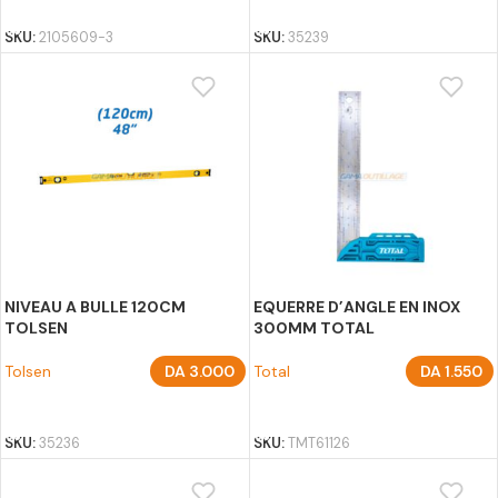
SKU:
2105609-3
SKU:
35239
NIVEAU A BULLE 120CM
EQUERRE D’ANGLE EN INOX
TOLSEN
300MM TOTAL
Tolsen
DA
3.000
Total
DA
1.550
AJOUTER AU PANIER
AJOUTER AU PANIER
SKU:
35236
SKU:
TMT61126