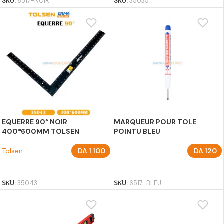
SKU:
6517-NOIR
SKU:
35035
EQUERRE 90° NOIR
MARQUEUR POUR TOLE
400*600MM TOLSEN
POINTU BLEU
Tolsen
DA
1.100
DA
120
AJOUTER AU PANIER
AJOUTER AU PANIER
SKU:
35043
SKU:
6517-BLEU