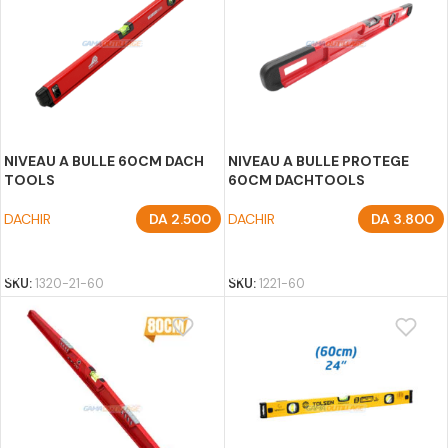
NIVEAU A BULLE 60CM DACH
NIVEAU A BULLE PROTEGE
TOOLS
60CM DACHTOOLS
DACHIR
DA
2.500
DACHIR
DA
3.800
AJOUTER AU PANIER
AJOUTER AU PANIER
SKU:
1320-21-60
SKU:
1221-60