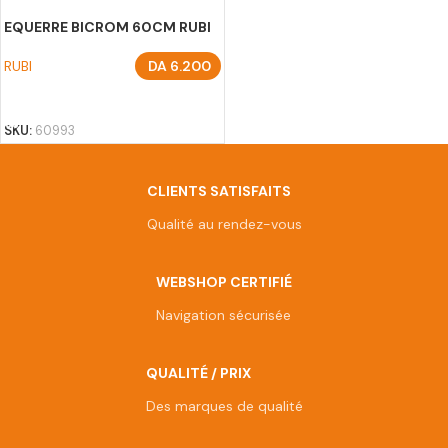
EQUERRE BICROM 60CM RUBI
RUBI
DA
6.200
AJOUTER AU PANIER
SKU:
60993
CLIENTS SATISFAITS
Qualité au rendez-vous
WEBSHOP CERTIFIÉ
Navigation sécurisée
QUALITÉ / PRIX
Des marques de qualité