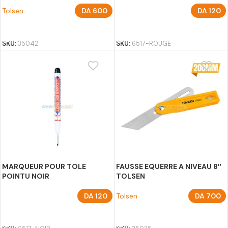
Tolsen
DA
600
DA
120
AJOUTER AU PANIER
AJOUTER AU PANIER
SKU:
35042
SKU:
6517-ROUGE
MARQUEUR POUR TOLE
FAUSSE EQUERRE A NIVEAU 8″
POINTU NOIR
TOLSEN
DA
120
Tolsen
DA
700
AJOUTER AU PANIER
AJOUTER AU PANIER