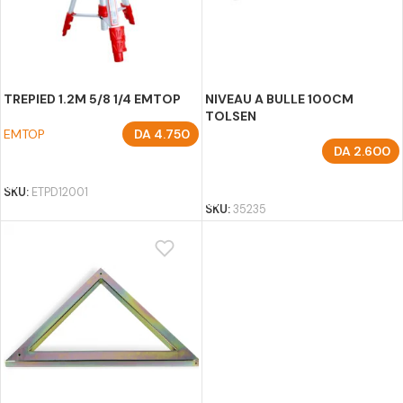
TREPIED 1.2M 5/8 1/4 EMTOP
NIVEAU A BULLE 100CM
TOLSEN
EMTOP
DA
4.750
DA
2.600
AJOUTER AU PANIER
AJOUTER AU PANIER
SKU:
ETPD12001
SKU:
35235