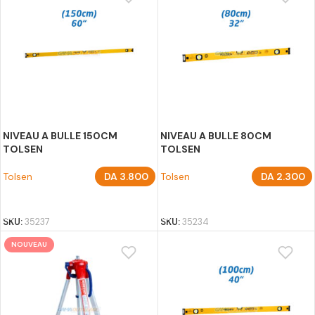
NIVEAU A BULLE 150CM
NIVEAU A BULLE 80CM
TOLSEN
TOLSEN
Tolsen
DA
3.800
Tolsen
DA
2.300
AJOUTER AU PANIER
AJOUTER AU PANIER
SKU:
35237
SKU:
35234
NOUVEAU