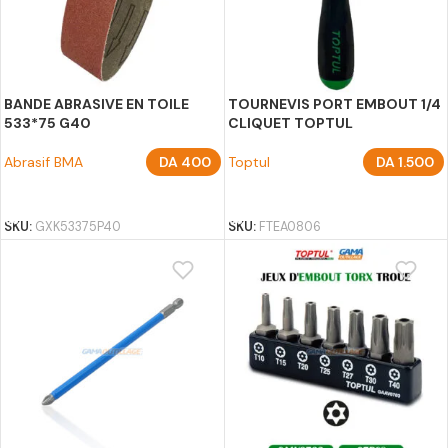
BANDE ABRASIVE EN TOILE
TOURNEVIS PORT EMBOUT 1/4
533*75 G40
CLIQUET TOPTUL
Abrasif BMA
DA
400
Toptul
DA
1.500
AJOUTER AU PANIER
AJOUTER AU PANIER
SKU:
GXK53375P40
SKU:
FTEA0806