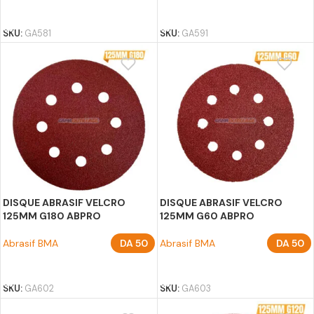
AJOUTER AU PANIER
AJOUTER AU PANIER
SKU:
GA581
SKU:
GA591
DISQUE ABRASIF VELCRO
DISQUE ABRASIF VELCRO
125MM G180 ABPRO
125MM G60 ABPRO
Abrasif BMA
DA
50
Abrasif BMA
DA
50
AJOUTER AU PANIER
AJOUTER AU PANIER
SKU:
GA602
SKU:
GA603