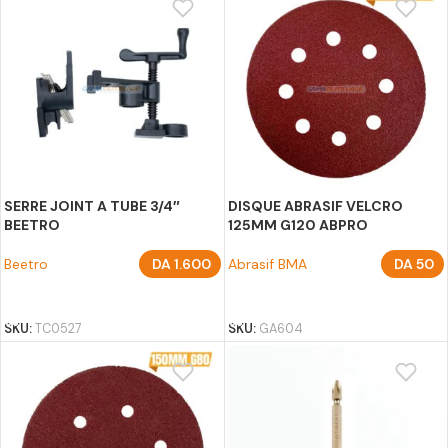
SERRE JOINT A TUBE 3/4″
DISQUE ABRASIF VELCRO
BEETRO
125MM G120 ABPRO
Beetro
DA
1.600
Abrasif BMA
DA
50
AJOUTER AU PANIER
AJOUTER AU PANIER
SKU:
TC0527
SKU:
GA604