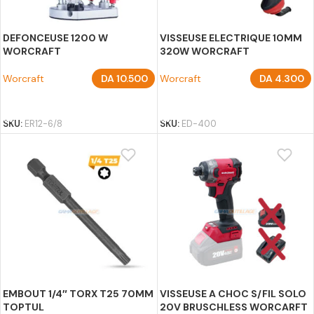
DEFONCEUSE 1200 W
VISSEUSE ELECTRIQUE 10MM
WORCRAFT
320W WORCRAFT
Worcraft
DA
10.500
Worcraft
DA
4.300
AJOUTER AU PANIER
AJOUTER AU PANIER
SKU:
ER12-6/8
SKU:
ED-400
EMBOUT 1/4″ TORX T25 70MM
VISSEUSE A CHOC S/FIL SOLO
TOPTUL
20V BRUSCHLESS WORCARFT