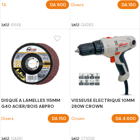
TA
DA
900
Divers
DA
150
AJOUTER AU PANIER
AJOUTER AU PANIER
SKU:
6946
SKU:
GA363
DISQUE A LAMELLES 115MM
VISSEUSE ELECTRIQUE 10MM
G40 ACIER/BOIS ABPRO
280W CROWN
Divers
DA
150
Crown
DA
4.600
AJOUTER AU PANIER
AJOUTER AU PANIER
SKU:
GA361
SKU:
CT10113