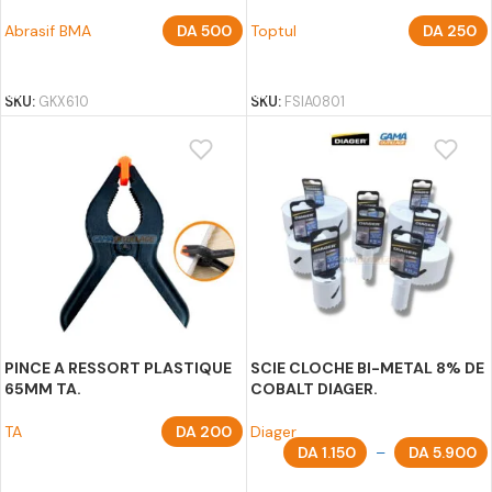
Abrasif BMA
DA
500
Toptul
DA
250
CHOIX DES OPTIONS
AJOUTER AU PANIER
SKU:
GKX610
SKU:
FSIA0801
PINCE A RESSORT PLASTIQUE
SCIE CLOCHE BI-METAL 8% DE
65MM TA.
COBALT DIAGER.
TA
DA
200
Diager
DA
1.150
–
DA
5.900
AJOUTER AU PANIER
CHOIX DES OPTIONS