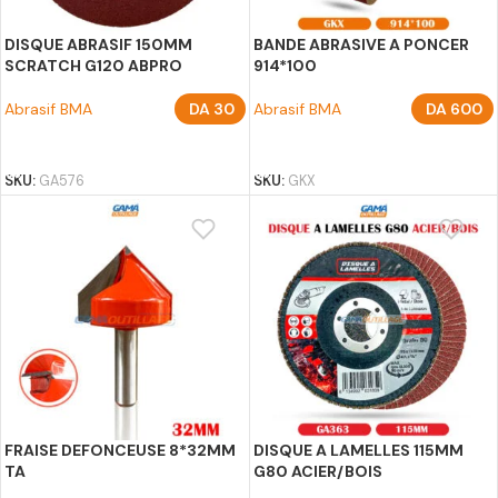
DISQUE ABRASIF 150MM
BANDE ABRASIVE A PONCER
SCRATCH G120 ABPRO
914*100
Abrasif BMA
DA
30
Abrasif BMA
DA
600
AJOUTER AU PANIER
CHOIX DES OPTIONS
SKU:
GA576
SKU:
GKX
FRAISE DEFONCEUSE 8*32MM
DISQUE A LAMELLES 115MM
TA
G80 ACIER/BOIS