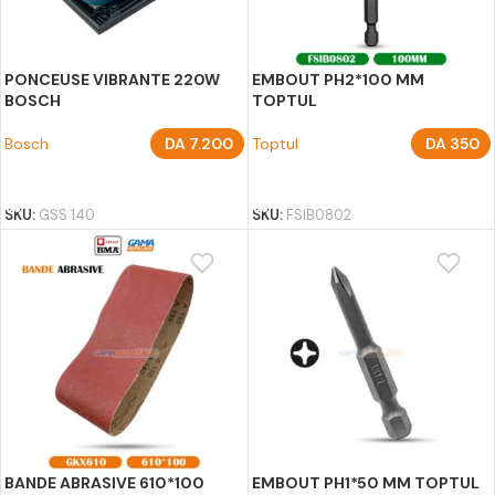
PONCEUSE VIBRANTE 220W
EMBOUT PH2*100 MM
BOSCH
TOPTUL
Bosch
DA
7.200
Toptul
DA
350
AJOUTER AU PANIER
AJOUTER AU PANIER
SKU:
GSS 140
SKU:
FSIB0802
BANDE ABRASIVE 610*100
EMBOUT PH1*50 MM TOPTUL