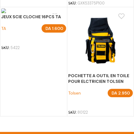
SKU:
GXK53375P100
JEUX SCIE CLOCHE 16PCS TA
TA
DA
1.600
AJOUTER AU PANIER
SKU:
5422
POCHETTE A OUTIL EN TOILE
POUR ELCTRICIEN TOLSEN
Tolsen
DA
2.950
AJOUTER AU PANIER
SKU:
80122
Afficher plus de produits