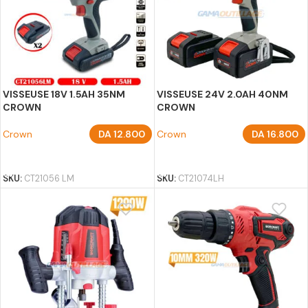
VISSEUSE 18V 1.5AH 35NM
VISSEUSE 24V 2.0AH 40NM
CROWN
CROWN
Crown
DA
12.800
Crown
DA
16.800
AJOUTER AU PANIER
AJOUTER AU PANIER
SKU:
CT21056 LM
SKU:
CT21074LH