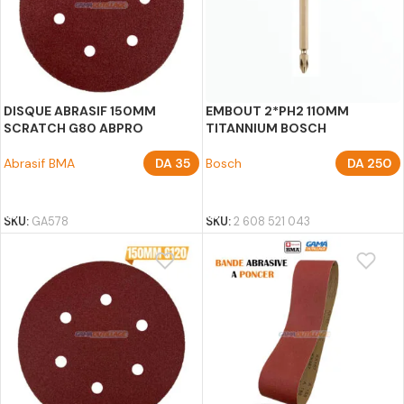
DISQUE ABRASIF 150MM
EMBOUT 2*PH2 110MM
SCRATCH G80 ABPRO
TITANNIUM BOSCH
Abrasif BMA
DA
35
Bosch
DA
250
AJOUTER AU PANIER
AJOUTER AU PANIER
SKU:
GA578
SKU:
2 608 521 043