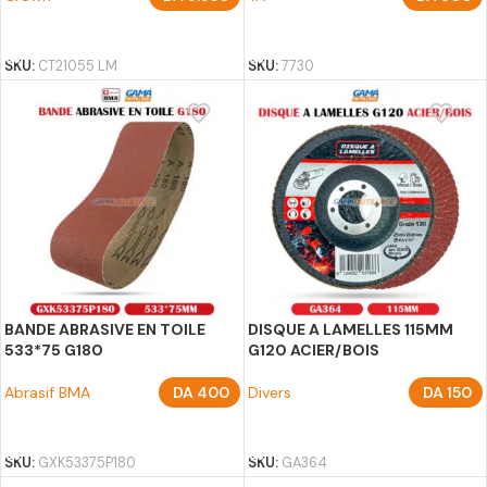
AJOUTER AU PANIER
AJOUTER AU PANIER
SKU:
CT21055 LM
SKU:
7730
BANDE ABRASIVE EN TOILE
DISQUE A LAMELLES 115MM
533*75 G180
G120 ACIER/BOIS
Abrasif BMA
DA
400
Divers
DA
150
AJOUTER AU PANIER
AJOUTER AU PANIER
SKU:
GXK53375P180
SKU:
GA364