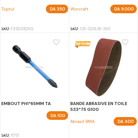
Toptul
DA
250
Worcraft
DA
9.000
AJOUTER AU PANIER
AJOUTER AU PANIER
SKU:
FSSD0825G
SKU:
CIS-S20LIB-260
EMBOUT PH1*65MM TA
BANDE ABRASIVE EN TOILE
533*75 G100
DA
100
Abrasif BMA
DA
400
AJOUTER AU PANIER
AJOUTER AU PANIER
SKU:
11751