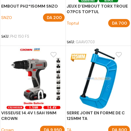
EMBOUT PH2*150MM SNZO
JEUX D’EMBOUT TORX TROUE
07PCS TOPTUL
SNZO
DA
200
Toptul
DA
700
AJOUTER AU PANIER
AJOUTER AU PANIER
SKU:
PH2 150 FS
SKU:
GAAV0703
VISSEUSE 14.4V 1.5AH 19NM
SERRE JOINT EN FORME DE C
CROWN
125MM TA
Crown
DA
9.950
TA
DA
800