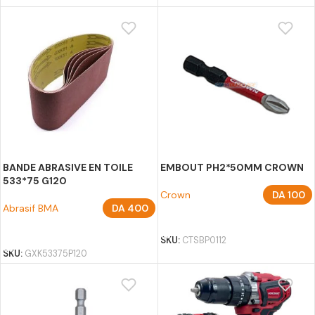
BANDE ABRASIVE EN TOILE
EMBOUT PH2*50MM CROWN
533*75 G120
Crown
DA
100
Abrasif BMA
DA
400
AJOUTER AU PANIER
AJOUTER AU PANIER
SKU:
CTSBP0112
SKU:
GXK53375P120