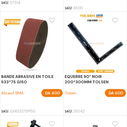
SKU:
07514
SKU:
650D
BANDE ABRASIVE EN TOILE
EQUERRE 90° NOIR
533*75 G150
200*300MM TOLSEN
Abrasif BMA
DA
400
Tolsen
DA
600
AJOUTER AU PANIER
AJOUTER AU PANIER
SKU:
GXK53375P150
SKU:
35042