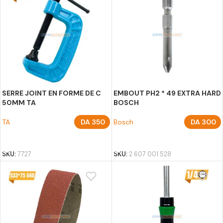
SERRE JOINT EN FORME DE C
EMBOUT PH2 * 49 EXTRA HARD
50MM TA
BOSCH
TA
DA
350
Bosch
DA
300
AJOUTER AU PANIER
AJOUTER AU PANIER
SKU:
7727
SKU:
2 607 001 528