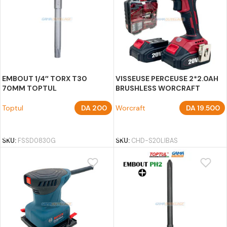
EMBOUT 1/4″ TORX T30
VISSEUSE PERCEUSE 2*2.0AH
70MM TOPTUL
BRUSHLESS WORCRAFT
Toptul
DA
200
Worcraft
DA
19.500
AJOUTER AU PANIER
AJOUTER AU PANIER
SKU:
FSSD0830G
SKU:
CHD-S20LIBAS