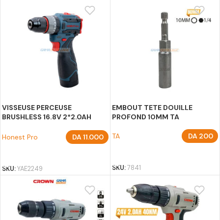
VISSEUSE PERCEUSE
EMBOUT TETE DOUILLE
BRUSHLESS 16.8V 2*2.0AH
PROFOND 10MM TA
HONEST PRO
TA
DA
200
Honest Pro
DA
11.000
AJOUTER AU PANIER
AJOUTER AU PANIER
SKU:
7841
SKU:
YAE2249