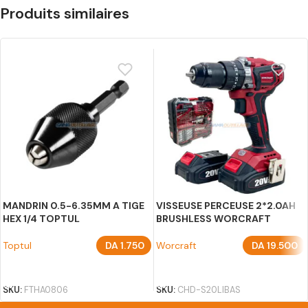
Produits similaires
MANDRIN 0.5-6.35MM A TIGE
VISSEUSE PERCEUSE 2*2.0AH
HEX 1/4 TOPTUL
BRUSHLESS WORCRAFT
Toptul
DA
1.750
Worcraft
DA
19.500
AJOUTER AU PANIER
AJOUTER AU PANIER
SKU:
FTHA0806
SKU:
CHD-S20LIBAS