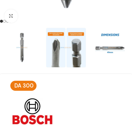
Click to enlarge
DA
300