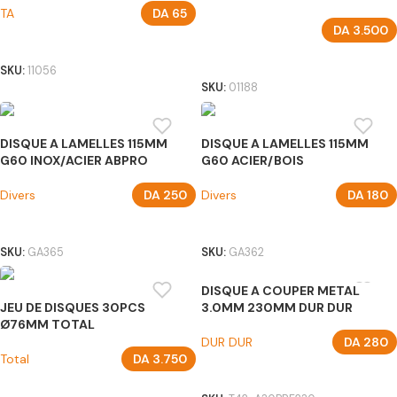
TA
DA
65
DA
3.500
AJOUTER AU PANIER
AJOUTER AU PANIER
SKU:
11056
SKU:
01188
DISQUE A LAMELLES 115MM
DISQUE A LAMELLES 115MM
G60 INOX/ACIER ABPRO
G60 ACIER/BOIS
Divers
DA
250
Divers
DA
180
AJOUTER AU PANIER
AJOUTER AU PANIER
SKU:
GA365
SKU:
GA362
DISQUE A COUPER METAL
JEU DE DISQUES 30PCS
3.0MM 230MM DUR DUR
Ø76MM TOTAL
DUR DUR
DA
280
Total
DA
3.750
AJOUTER AU PANIER
AJOUTER AU PANIER