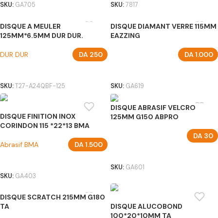
SKU:
GA705
SKU:
7817
DISQUE A MEULER
DISQUE DIAMANT VERRE 115MM
125MM*6.5MM DUR DUR.
EAZZING
DUR DUR
DA
250
DA
1.000
AJOUTER AU PANIER
AJOUTER AU PANIER
SKU:
T27-A24QBF-125
SKU:
GA619
DISQUE ABRASIF VELCRO
DISQUE FINITION INOX
125MM G150 ABPRO
CORINDON 115 *22*13 BMA
DA
30
Abrasif BMA
DA
1.500
AJOUTER AU PANIER
AJOUTER AU PANIER
SKU:
GA601
SKU:
GA403
DISQUE SCRATCH 215MM G180
TA
DISQUE ALUCOBOND
100*20*10MM TA