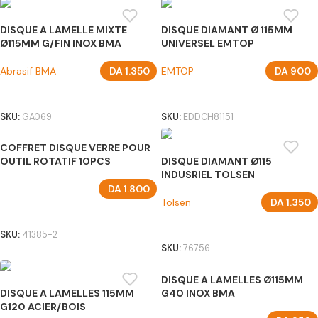
DISQUE A LAMELLE MIXTE
DISQUE DIAMANT Ø 115MM
Ø115MM G/FIN INOX BMA
UNIVERSEL EMTOP
Abrasif BMA
DA
1.350
EMTOP
DA
900
AJOUTER AU PANIER
AJOUTER AU PANIER
SKU:
GA069
SKU:
EDDCH81151
COFFRET DISQUE VERRE POUR
OUTIL ROTATIF 10PCS
DISQUE DIAMANT Ø115
INDUSRIEL TOLSEN
DA
1.800
Tolsen
DA
1.350
AJOUTER AU PANIER
AJOUTER AU PANIER
SKU:
41385-2
SKU:
76756
DISQUE A LAMELLES Ø115MM
DISQUE A LAMELLES 115MM
G40 INOX BMA
G120 ACIER/BOIS