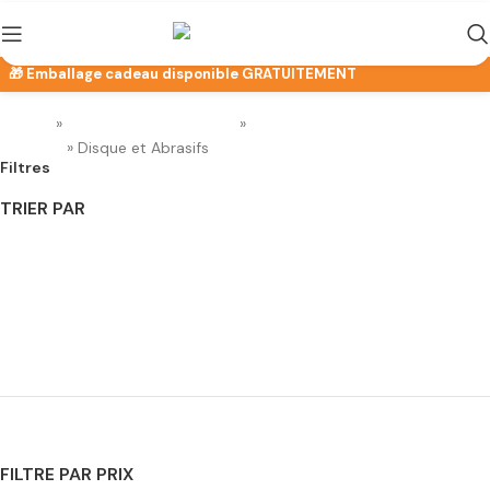
Accueil
»
Outils Electro-Portatifs
»
Accessoires Outils Electro-
Portatifs
»
Disque et Abrasifs
Filtres
TRIER PAR
Popularité
Note moyenne
Nouveauté
Prix ​​croissant
Prix décroissant
FILTRE PAR PRIX