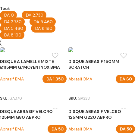
Tout
DA
0
-
DA
2.730
DA
2.730
-
DA
5.460
DA
5.460
-
DA
8.190
DA
8.190
+
DISQUE A LAMELLE MIXTE
DISQUE ABRASIF 150MM
Ø115MM G/MOYEN INOX BMA
SCRATCH
Abrasif BMA
DA
1.350
Abrasif BMA
DA
60
AJOUTER AU PANIER
CHOIX DES OPTIONS
SKU:
GA070
SKU:
GA338
DISQUE ABRASIF VELCRO
DISQUE ABRASIF VELCRO
125MM G80 ABPRO
125MM G220 ABPRO
Abrasif BMA
DA
50
Abrasif BMA
DA
50