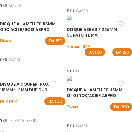
AJOUTER AU PANIER
SKU:
GA576
SKU:
GA363
DISQUE A LAMELLES 115MM
G40 ACIER/BOIS ABPRO
DISQUE ABRASIF 225MM
SCRATCH BMA
Divers
DA
150
Abrasif BMA
AJOUTER AU PANIER
DA
120
–
DA
125
SKU:
GA361
CHOIX DES OPTIONS
SKU:
PC37
DISQUE A COUPER INOX
115MM*1.2MM DUR DUR
DISQUE A LAMELLES 115MM
G40 INOX/ACIER ABPRO
DUR DUR
DA
100
Divers
DA
200
AJOUTER AU PANIER
AJOUTER AU PANIER
SKU:
T41-A46TBF-115
SKU:
GA381