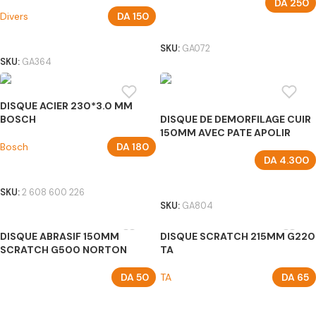
DA
250
Divers
DA
150
AJOUTER AU PANIER
AJOUTER AU PANIER
SKU:
GA072
SKU:
GA364
DISQUE ACIER 230*3.0 MM
BOSCH
DISQUE DE DEMORFILAGE CUIR
150MM AVEC PATE APOLIR
Bosch
DA
180
DA
4.300
AJOUTER AU PANIER
AJOUTER AU PANIER
SKU:
2 608 600 226
SKU:
GA804
DISQUE ABRASIF 150MM
DISQUE SCRATCH 215MM G220
SCRATCH G500 NORTON
TA
DA
50
TA
DA
65
AJOUTER AU PANIER
AJOUTER AU PANIER