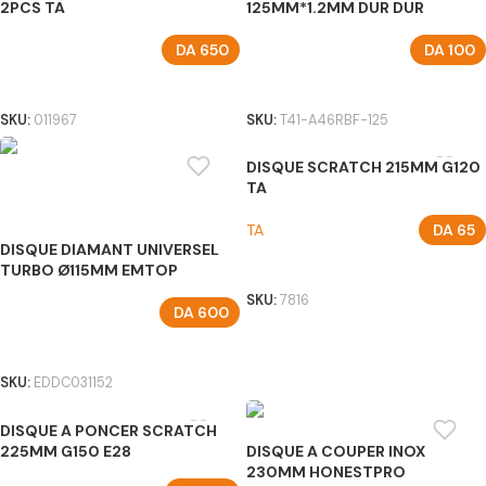
2PCS TA
125MM*1.2MM DUR DUR
DA
650
DA
100
AJOUTER AU PANIER
AJOUTER AU PANIER
SKU:
011967
SKU:
T41-A46RBF-125
DISQUE SCRATCH 215MM G120
TA
TA
DA
65
DISQUE DIAMANT UNIVERSEL
AJOUTER AU PANIER
TURBO Ø115MM EMTOP
SKU:
7816
DA
600
AJOUTER AU PANIER
SKU:
EDDC031152
DISQUE A PONCER SCRATCH
225MM G150 E28
DISQUE A COUPER INOX
230MM HONESTPRO