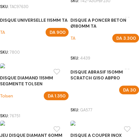
SKU:
T42-A30PBF230
SKU:
TAC97630
DISQUE UNIVERSELLE 115MM TA
DISQUE A PONCER BETON
Ø180MM TA
TA
DA
900
TA
DA
3.300
AJOUTER AU PANIER
AJOUTER AU PANIER
SKU:
7800
SKU:
4439
DISQUE ABRASIF 150MM
DISQUE DIAMAND 115MM
SCRATCH G150 ABPRO
SEGMENTE TOLSEN
DA
30
Tolsen
DA
1.350
AJOUTER AU PANIER
AJOUTER AU PANIER
SKU:
GA577
SKU:
76751
JEU DISQUE DIAMANT 60MM
DISQUE A COUPER INOX