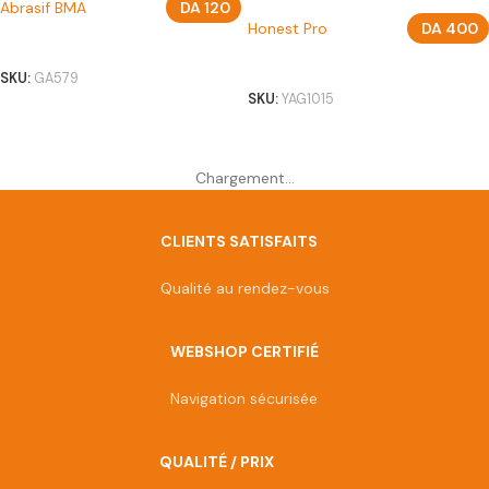
Abrasif BMA
DA
120
Honest Pro
DA
400
AJOUTER AU PANIER
AJOUTER AU PANIER
SKU:
GA579
SKU:
YAG1015
Afficher plus de produits
Chargement...
CLIENTS SATISFAITS
Qualité au rendez-vous
WEBSHOP CERTIFIÉ
Navigation sécurisée
QUALITÉ / PRIX