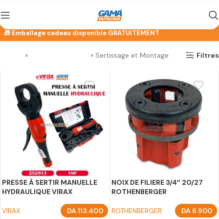
Accueil
»
Outillage Plombier
»
Sertissage et Montage
Filtres
PRESSE À SERTIR MANUELLE
NOIX DE FILIERE 3/4″ 20/27
HYDRAULIQUE VIRAX
ROTHENBERGER
VIRAX
DA
113.400
ROTHENBERGER
DA
6.900