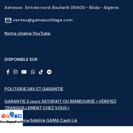
Adresse :
Entrée nord, Boufarik 09400 - Blida - Algérie.
ventes@gamaoutillage.com
Notre chaîne YouTube
DISPONIBLE SUR :
POLITIQUE SAV ET GARANTIE
GARANTIE 2 jours SATISFAIT OU REMBOURSÉ « VÉRIFIEZ
TRANQUILLEMENT CHEZ VOUS »
0
Programme fidélité GAMA Cash Lik
motions
Boutique
Panier
Nouveauté
Profile