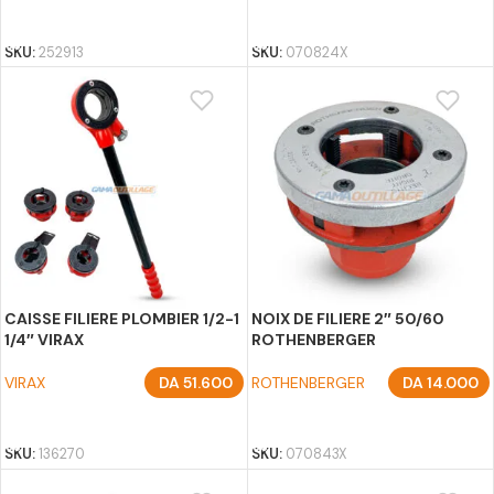
AJOUTER AU PANIER
AJOUTER AU PANIER
SKU:
252913
SKU:
070824X
CAISSE FILIERE PLOMBIER 1/2-1
NOIX DE FILIERE 2″ 50/60
1/4″ VIRAX
ROTHENBERGER
VIRAX
DA
51.600
ROTHENBERGER
DA
14.000
AJOUTER AU PANIER
AJOUTER AU PANIER
SKU:
136270
SKU:
070843X