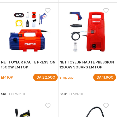
NETTOYEUR HAUTE PRESSION
NETTOYEUR HAUTE PRESSION
1500W EMTOP
1200W 90BARS EMTOP
EMTOP
DA
22.500
Emptop
DA
11.900
AJOUTER AU PANIER
AJOUTER AU PANIER
SKU:
EHPW1501
SKU:
EHPW1201