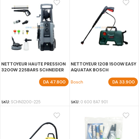
NETTOYEUR HAUTE PRESSION
NETTOYEUR 120B 1500W EASY
3200W 225BARS SCHNEIDER
AQUATAK BOSCH
DA
47.800
Bosch
DA
33.900
AJOUTER AU PANIER
AJOUTER AU PANIER
SKU:
SCHN3200-225
SKU:
0 600 8A7 901