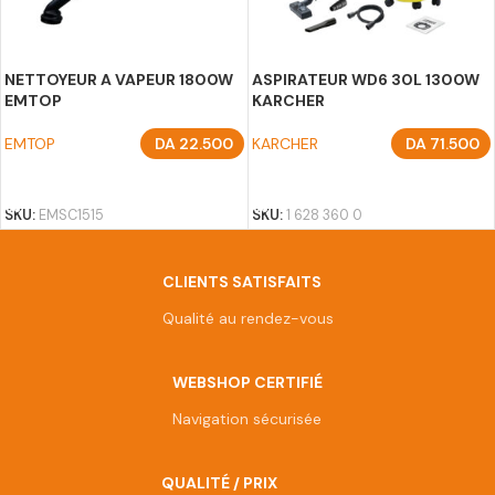
NETTOYEUR A VAPEUR 1800W
ASPIRATEUR WD6 30L 1300W
EMTOP
KARCHER
EMTOP
DA
22.500
KARCHER
DA
71.500
AJOUTER AU PANIER
AJOUTER AU PANIER
SKU:
EMSC1515
SKU:
1 628 360 0
CLIENTS SATISFAITS
Qualité au rendez-vous
WEBSHOP CERTIFIÉ
Navigation sécurisée
QUALITÉ / PRIX