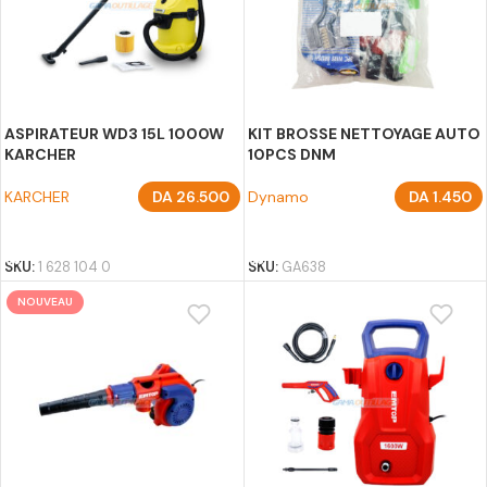
ASPIRATEUR WD3 15L 1000W
KIT BROSSE NETTOYAGE AUTO
KARCHER
10PCS DNM
KARCHER
DA
26.500
Dynamo
DA
1.450
AJOUTER AU PANIER
AJOUTER AU PANIER
SKU:
1 628 104 0
SKU:
GA638
NOUVEAU