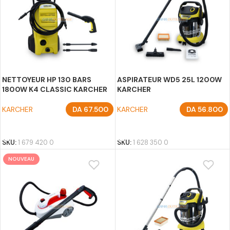
NETTOYEUR HP 130 BARS
ASPIRATEUR WD5 25L 1200W
1800W K4 CLASSIC KARCHER
KARCHER
KARCHER
DA
67.500
KARCHER
DA
56.800
AJOUTER AU PANIER
AJOUTER AU PANIER
SKU:
1 679 420 0
SKU:
1 628 350 0
NOUVEAU