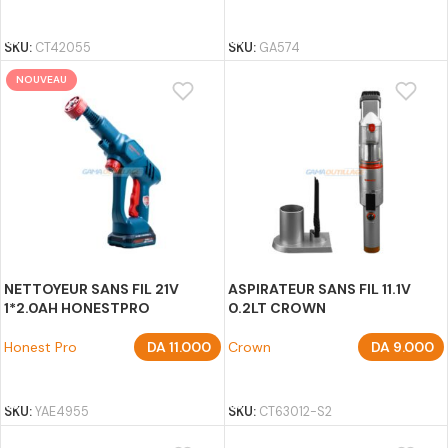
AJOUTER AU PANIER
AJOUTER AU PANIER
SKU:
CT42055
SKU:
GA574
NOUVEAU
NETTOYEUR SANS FIL 21V
ASPIRATEUR SANS FIL 11.1V
1*2.0AH HONESTPRO
0.2LT CROWN
Honest Pro
DA
11.000
Crown
DA
9.000
AJOUTER AU PANIER
AJOUTER AU PANIER
SKU:
YAE4955
SKU:
CT63012-S2