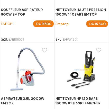
SOUFFLEUR ASPIRATEUR
NETTOYEUR HAUTE PRESSION
800W EMTOP
1600W 140BARS EMTOP
EMTOP
DA
9.500
Emptop
DA
15.800
AJOUTER AU PANIER
AJOUTER AU PANIER
SKU:
EABR8003
SKU:
EHPW1601
ASPIRATEUR 2.5L 2000W
NETTOYEUR HP 120 BARS
EMTOP
1600W K3 BASIC KARCHER