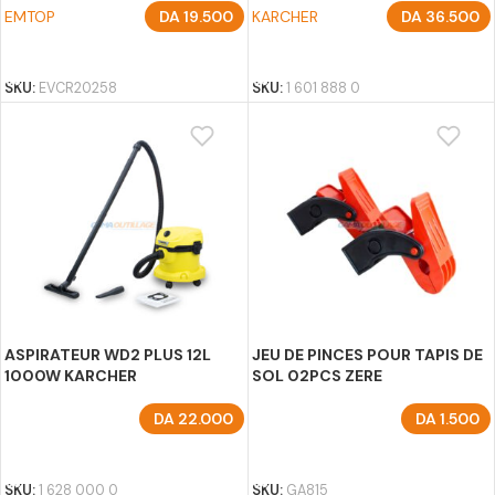
EMTOP
DA
19.500
KARCHER
DA
36.500
AJOUTER AU PANIER
AJOUTER AU PANIER
SKU:
EVCR20258
SKU:
1 601 888 0
ASPIRATEUR WD2 PLUS 12L
JEU DE PINCES POUR TAPIS DE
1000W KARCHER
SOL 02PCS ZERE
DA
22.000
DA
1.500
AJOUTER AU PANIER
AJOUTER AU PANIER
SKU:
1 628 000 0
SKU:
GA815