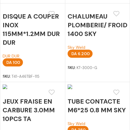
DISQUE A COUPER
CHALUMEAU
INOX
PLOMBERIE/ FROID
115MM*1.2MM DUR
1400 SKY
DUR
Sky Weld
DA
6.200
DUR DUR
Ajouter au panier
DA
100
SKU:
KT-3000-G
Ajouter au panier
SKU:
T41-A46TBF-115
JEUX FRAISE EN
TUBE CONTACTE
CARBURE 3.0MM
M6*25 0.8 MM SKY
10PCS TA
Sky Weld
DA
250