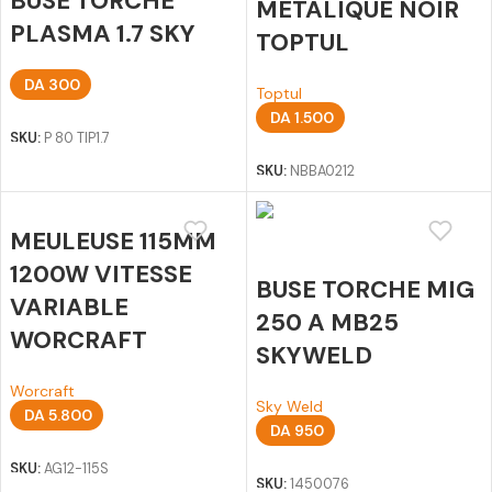
BUSE TORCHE
METALIQUE NOIR
PLASMA 1.7 SKY
TOPTUL
DA
300
Toptul
Ajouter au panier
DA
1.500
SKU:
P 80 TIP1.7
Ajouter au panier
SKU:
NBBA0212
MEULEUSE 115MM
1200W VITESSE
BUSE TORCHE MIG
VARIABLE
250 A MB25
WORCRAFT
SKYWELD
Worcraft
Sky Weld
DA
5.800
DA
950
Ajouter au panier
Ajouter au panier
SKU:
AG12-115S
SKU:
1450076