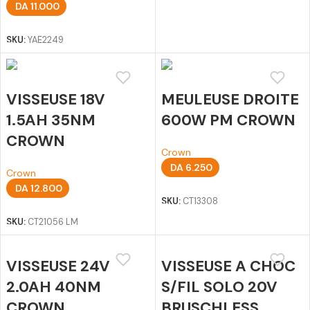
DA
11.000
Ajouter au panier
SKU:
YAE2249
VISSEUSE 18V
MEULEUSE DROITE
1.5AH 35NM
600W PM CROWN
CROWN
Crown
DA
6.250
Crown
Ajouter au panier
DA
12.800
SKU:
CT13308
Ajouter au panier
SKU:
CT21056 LM
VISSEUSE 24V
VISSEUSE A CHOC
2.0AH 40NM
S/FIL SOLO 20V
CROWN
BRUSCHLESS