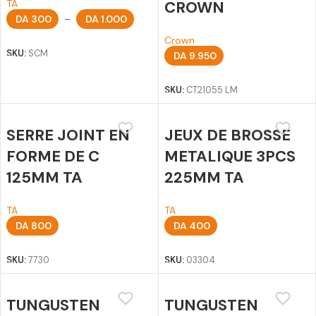
TA
CROWN
DA
300
–
DA
1.000
Choix des options
Crown
SKU:
SCM
DA
9.950
Ajouter au panier
SKU:
CT21055 LM
SERRE JOINT EN
JEUX DE BROSSE
FORME DE C
METALIQUE 3PCS
125MM TA
225MM TA
TA
TA
DA
800
DA
400
Ajouter au panier
Ajouter au panier
SKU:
7730
SKU:
03304
TUNGUSTEN
TUNGUSTEN