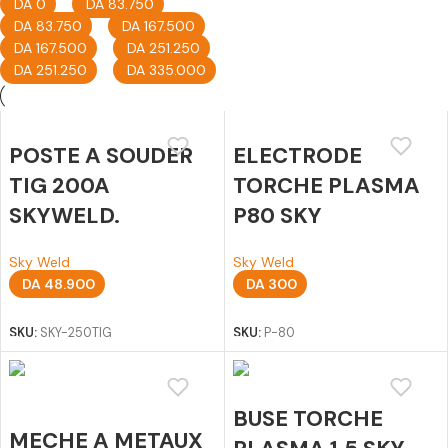
DA
0
-
DA
83.750
DA
83.750
-
DA
167.500
DA
167.500
-
DA
251.250
DA
251.250
-
DA
335.000
POSTE A SOUDER
ELECTRODE
TIG 200A
TORCHE PLASMA
SKYWELD.
P80 SKY
Sky Weld
Sky Weld
DA
48.900
DA
300
Ajouter au panier
Ajouter au panier
SKU:
SKY-250TIG
SKU:
P-80
BUSE TORCHE
MECHE A METAUX