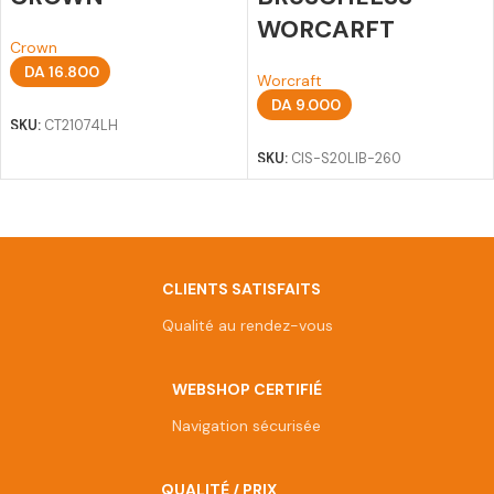
WORCARFT
Crown
DA
16.800
Worcraft
Ajouter au panier
DA
9.000
SKU:
CT21074LH
Ajouter au panier
SKU:
CIS-S20LIB-260
Afficher plus de produits
CLIENTS SATISFAITS
Qualité au rendez-vous
WEBSHOP CERTIFIÉ
Navigation sécurisée
QUALITÉ / PRIX