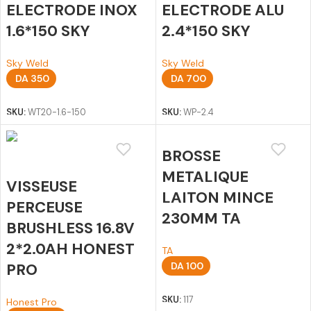
ELECTRODE INOX
ELECTRODE ALU
1.6*150 SKY
2.4*150 SKY
Sky Weld
Sky Weld
DA
350
DA
700
Ajouter au panier
Ajouter au panier
SKU:
WT20-1.6-150
SKU:
WP-2.4
BROSSE
METALIQUE
VISSEUSE
LAITON MINCE
PERCEUSE
230MM TA
BRUSHLESS 16.8V
2*2.0AH HONEST
TA
PRO
DA
100
Ajouter au panier
SKU:
117
Honest Pro