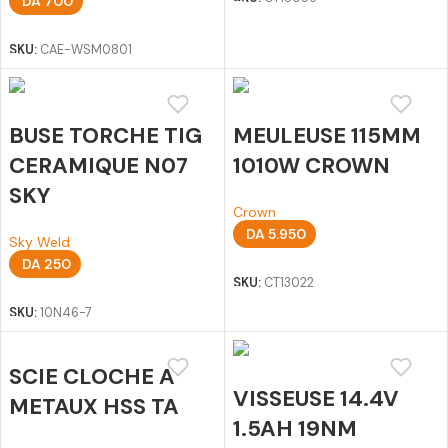
DA
700
Ajouter au panier
SKU:
CAE-WSM0801
BUSE TORCHE TIG
MEULEUSE 115MM
CERAMIQUE N07
1010W CROWN
SKY
Crown
DA
5.950
Sky Weld
Ajouter au panier
DA
250
SKU:
CT13022
Ajouter au panier
SKU:
10N46-7
SCIE CLOCHE A
VISSEUSE 14.4V
METAUX HSS TA
1.5AH 19NM