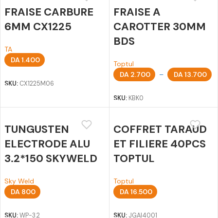
FRAISE CARBURE
FRAISE A
6MM CX1225
CAROTTER 30MM
BDS
TA
DA
1.400
Toptul
Ajouter au panier
DA
2.700
–
DA
13.700
SKU:
CX1225M06
Choix des options
SKU:
KBK0
TUNGUSTEN
COFFRET TARAUD
ELECTRODE ALU
ET FILIERE 40PCS
3.2*150 SKYWELD
TOPTUL
Sky Weld
Toptul
DA
800
DA
16.500
Ajouter au panier
Ajouter au panier
SKU:
WP-3.2
SKU:
JGAI4001