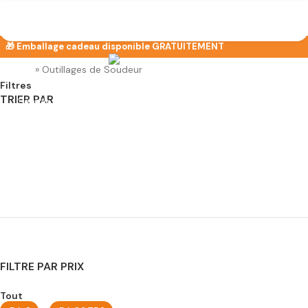
Menu
Accueil
»
Outillages de Soudeur
Filtres
TRIER PAR
Search
Popularité
Note moyenne
Nouveauté
Prix ​​croissant
Prix décroissant
FILTRE PAR PRIX
Tout