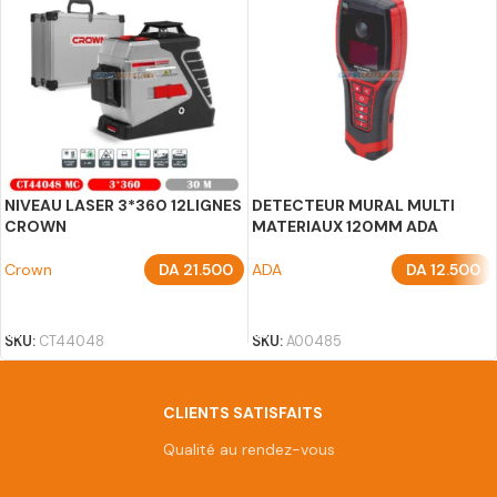
NIVEAU LASER 3*360 12LIGNES
DETECTEUR MURAL MULTI
CROWN
MATERIAUX 120MM ADA
Crown
DA
21.500
ADA
DA
12.500
AJOUTER AU PANIER
AJOUTER AU PANIER
SKU:
CT44048
SKU:
A00485
CLIENTS SATISFAITS
Qualité au rendez-vous