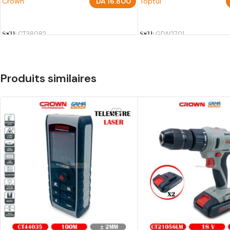
Crown
DA
16.800
Toptul
AJOUTER AU PANIER
AJOUTER AU PANIER
SKU:
CT38082
SKU:
GDAI2701
Produits similaires