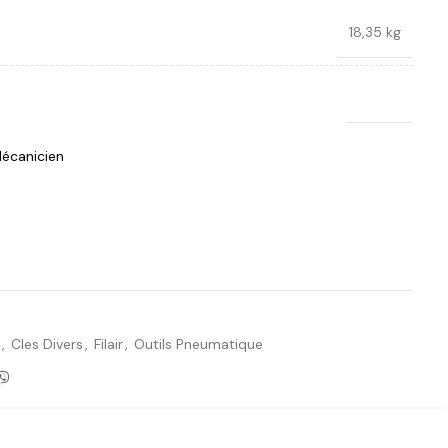
18,35 kg
Crown
écanicien
Ajouter à la liste de souhaits
,
Cles Divers
,
Filair
,
Outils Pneumatique