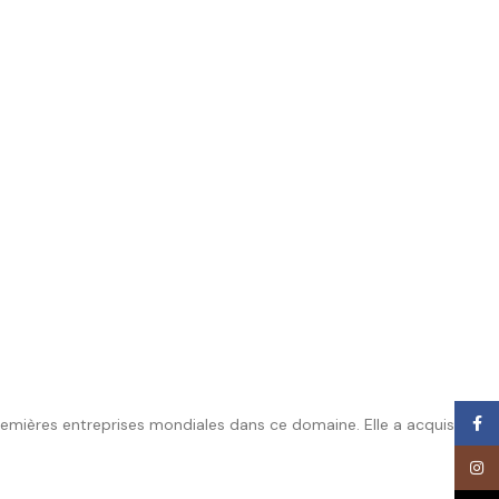
Face
premières entreprises mondiales dans ce domaine. Elle a acquis une
Inst