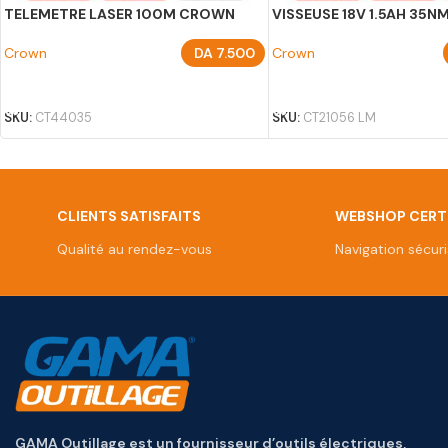
TELEMETRE LASER 100M CROWN
VISSEUSE 18V 1.5AH 35
Crown
DA
7.500
Crown
AJOUTER AU PANIER
AJOUTER AU PANIER
SKU:
CT44035
SKU:
CT21056 LM
CLIENTS SATISFAITS
WEBSHOP CERTI
Qualité au rendez-vous
Navigation sécur
GAMA Outillage est un fournisseur d’outils électriques,