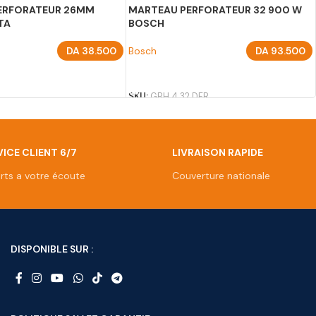
ERFORATEUR 26MM
MARTEAU PERFORATEUR 32 900 W
TA
BOSCH
DA
38.500
Bosch
DA
93.500
U PANIER
AJOUTER AU PANIER
SKU:
GBH 4 32 DFR
ICE CLIENT 6/7
LIVRAISON RAPIDE
rts a votre écoute
Couverture nationale
DISPONIBLE SUR :