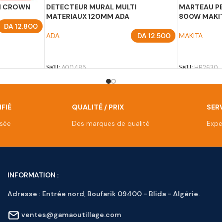
NM CROWN
DETECTEUR MURAL MULTI
MARTEAU P
MATERIAUX 120MM ADA
800W MAKI
DA
12.800
ADA
DA
12.500
MAKITA
AJOUTER AU PANIER
AJOUTER A
SKU:
A00485
SKU:
HR2630
FIÉ
QUALITÉ / PRIX
SERV
isée
Des marques de qualité
Expe
INFORMATION :
Adresse :
Entrée nord, Boufarik 09400 - Blida - Algérie.
ventes@gamaoutillage.com