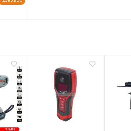
DA
62.500