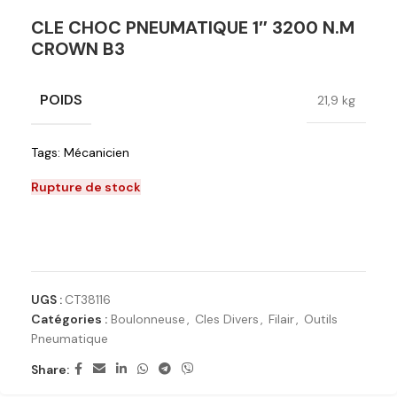
CLE CHOC PNEUMATIQUE 1″ 3200 N.M
CROWN B3
POIDS
21,9 kg
Tags:
Mécanicien
Rupture de stock
Ajouter à la liste de souhaits
UGS :
CT38116
Catégories :
Boulonneuse
,
Cles Divers
,
Filair
,
Outils
Pneumatique
Share: