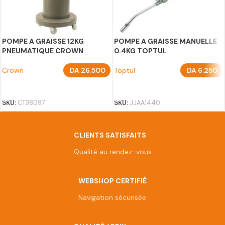
POMPE A GRAISSE 12KG
POMPE A GRAISSE MANUELLE
PNEUMATIQUE CROWN
0.4KG TOPTUL
Crown
DA
26.500
Toptul
DA
6.250
AJOUTER AU PANIER
AJOUTER AU PANIER
SKU:
CT38097
SKU:
JJAA1440
CLIENTS SATISFAITS
Qualité au rendez-vous
WEBSHOP CERTIFIÉ
Navigation sécurisée