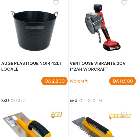
AUGE PLASTIQUE NOIR 42LT
VENTOUSE VIBRANTE 20V
LOCALE
1*2AH WORCRAFT
DA
2.200
Worcraft
DA
11.900
AJOUTER AU PANIER
AJOUTER AU PANIER
SKU:
033472
SKU:
CTT-S20LIM