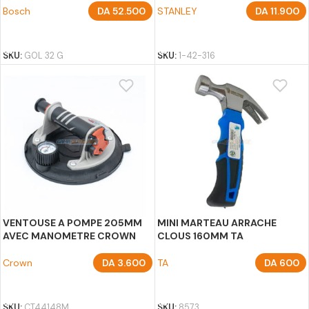
Bosch
DA
52.500
STANLEY
DA
11.900
AJOUTER AU PANIER
AJOUTER AU PANIER
SKU:
GOL 32 G
SKU:
1-42-316
VENTOUSE A POMPE 205MM
MINI MARTEAU ARRACHE
AVEC MANOMETRE CROWN
CLOUS 160MM TA
Crown
DA
3.600
TA
DA
600
AJOUTER AU PANIER
AJOUTER AU PANIER
SKU:
CT44148M
SKU:
8573