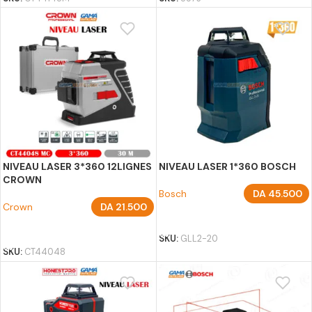
NIVEAU LASER 3*360 12LIGNES
NIVEAU LASER 1*360 BOSCH
CROWN
Bosch
DA
45.500
Crown
DA
21.500
AJOUTER AU PANIER
AJOUTER AU PANIER
SKU:
GLL2-20
SKU:
CT44048