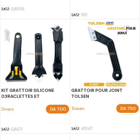
AJOUTER AU PANIER
SKU:
GA506
SKU:
190
KIT GRATTOIR SILICONE
GRATTOIR POUR JOINT
03RACLETTES ET
TOLSEN
ACCESSOIRS DNM
Tolsen
DA
750
Divers
DA
700
AJOUTER AU PANIER
AJOUTER AU PANIER
SKU:
41047
SKU:
GA571