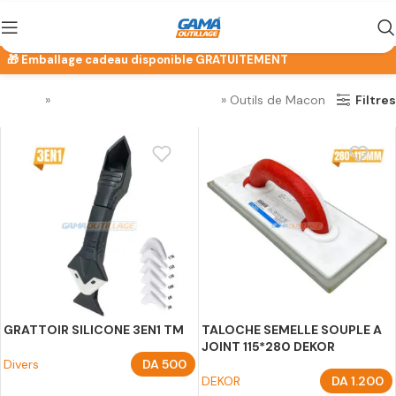
Accueil
»
Outillage BTP et Maçonnerie
»
Outils de Macon
Filtres
GRATTOIR SILICONE 3EN1 TM
TALOCHE SEMELLE SOUPLE A
JOINT 115*280 DEKOR
Divers
DA
500
DEKOR
DA
1.200
AJOUTER AU PANIER