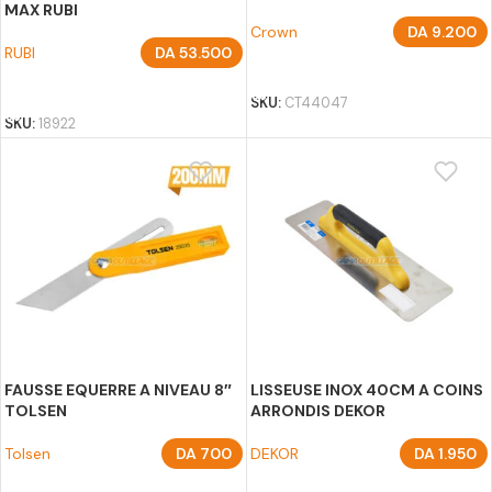
MAX RUBI
Crown
DA
9.200
RUBI
DA
53.500
AJOUTER AU PANIER
AJOUTER AU PANIER
SKU:
CT44047
SKU:
18922
FAUSSE EQUERRE A NIVEAU 8″
LISSEUSE INOX 40CM A COINS
TOLSEN
ARRONDIS DEKOR
Tolsen
DA
700
DEKOR
DA
1.950
AJOUTER AU PANIER
AJOUTER AU PANIER