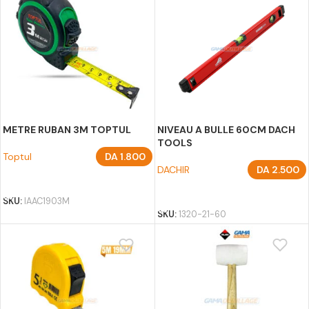
METRE RUBAN 3M TOPTUL
NIVEAU A BULLE 60CM DACH
TOOLS
Toptul
DA
1.800
DACHIR
DA
2.500
AJOUTER AU PANIER
AJOUTER AU PANIER
SKU:
IAAC1903M
SKU:
1320-21-60