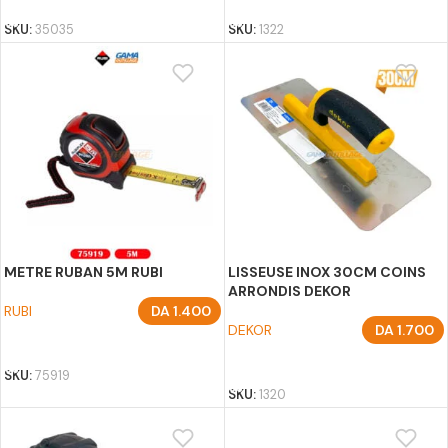
SKU:
35035
SKU:
1322
METRE RUBAN 5M RUBI
LISSEUSE INOX 30CM COINS
ARRONDIS DEKOR
RUBI
DA
1.400
DEKOR
DA
1.700
AJOUTER AU PANIER
AJOUTER AU PANIER
SKU:
75919
SKU:
1320