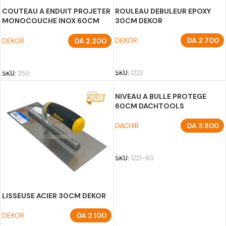
COUTEAU A ENDUIT PROJETER
ROULEAU DEBULEUR EPOXY
MONOCOUCHE INOX 60CM
30CM DEKOR
DEKOR
DEKOR
DA
2.700
DEKOR
DA
2.200
AJOUTER AU PANIER
AJOUTER AU PANIER
SKU:
1222
SKU:
350
NIVEAU A BULLE PROTEGE
60CM DACHTOOLS
DACHIR
DA
3.800
AJOUTER AU PANIER
SKU:
1221-60
LISSEUSE ACIER 30CM DEKOR
DEKOR
DA
2.100