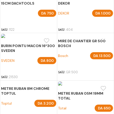
15CM DACHTOOLS
DEKOR
DA
750
DEKOR
DA
1.000
AJOUTER AU PANIER
AJOUTER AU PANIER
SKU:
1122
SKU:
404
MIRE DE CHANTIER GR 500
BURIN POINTU MACON 16*300
BOSCH
SVEDEN
Bosch
DA
13.500
SVEDEN
DA
800
AJOUTER AU PANIER
AJOUTER AU PANIER
SKU:
GR 500
SKU:
21530
METRE RUBAN 8M CHROME
TOPTUL
METRE RUBAN 05M 19MM
TOTAL
Toptul
DA
3.200
Total
DA
650
AJOUTER AU PANIER