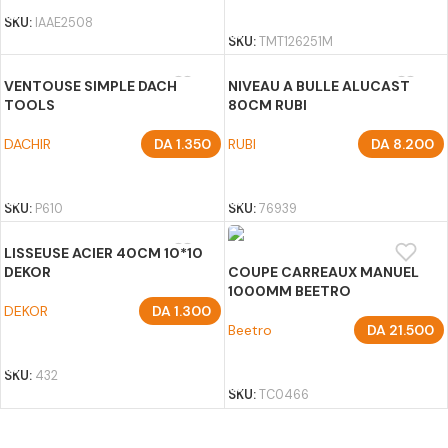
AJOUTER AU PANIER
SKU:
IAAE2508
SKU:
TMT126251M
VENTOUSE SIMPLE DACH
NIVEAU A BULLE ALUCAST
TOOLS
80CM RUBI
DACHIR
DA
1.350
RUBI
DA
8.200
AJOUTER AU PANIER
AJOUTER AU PANIER
SKU:
P610
SKU:
76939
LISSEUSE ACIER 40CM 10*10
DEKOR
COUPE CARREAUX MANUEL
1000MM BEETRO
DEKOR
DA
1.300
Beetro
DA
21.500
AJOUTER AU PANIER
AJOUTER AU PANIER
SKU:
432
SKU:
TC0466