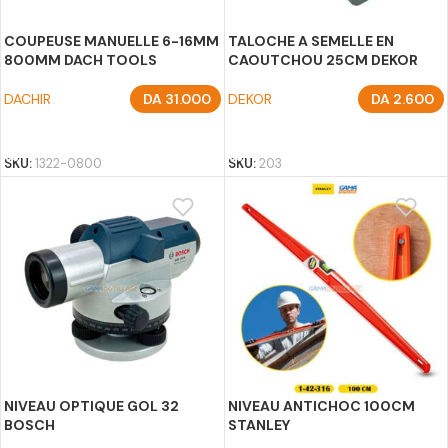
COUPEUSE MANUELLE 6-16MM
TALOCHE A SEMELLE EN
800MM DACH TOOLS
CAOUTCHOU 25CM DEKOR
DACHIR
DA
31.000
DEKOR
DA
2.600
AJOUTER AU PANIER
AJOUTER AU PANIER
SKU:
1322-0800
SKU:
203
NIVEAU OPTIQUE GOL 32
NIVEAU ANTICHOC 100CM
BOSCH
STANLEY