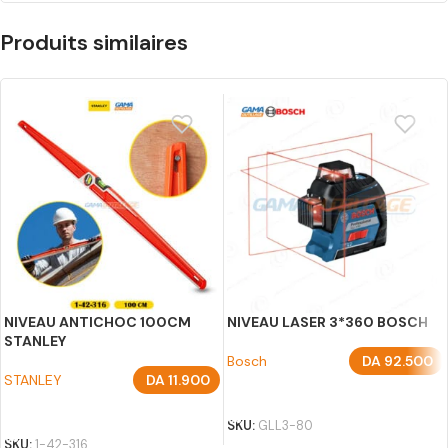
Produits similaires
NIVEAU ANTICHOC 100CM
NIVEAU LASER 3*360 BOSCH
STANLEY
Bosch
DA
92.500
STANLEY
DA
11.900
AJOUTER AU PANIER
AJOUTER AU PANIER
SKU:
GLL3-80
SKU:
1-42-316