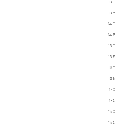
13.0
,
13.5
,
14.0
,
14.5
,
15.0
,
15.5
,
16.0
,
16.5
,
17.0
,
17.5
,
18.0
,
18.5
,