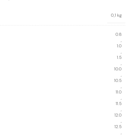
0,1 kg
0.8
,
1.0
,
1.5
,
10.0
,
10.5
,
11.0
,
11.5
,
12.0
,
12.5
,