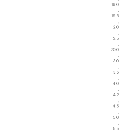
19.0
,
19.5
,
2.0
,
2.5
,
20.0
,
3.0
,
3.5
,
4.0
,
4.2
,
4.5
,
5.0
,
5.5