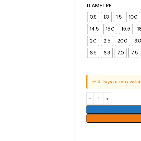
DIAMETRE
0.8
1.0
1.5
10.0
14.5
15.0
15.5
1
2.0
2.5
20.0
3.
6.5
6.8
7.0
7.5
↩️ 4 Days return availab