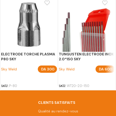
ELECTRODE TORCHE PLASMA
TUNGUSTEN ELECTRODE INOX
P80 SKY
2.0*150 SKY
Sky Weld
DA
300
Sky Weld
DA
600
AJOUTER AU PANIER
AJOUTER AU PANIER
SKU:
P-80
SKU:
WT20-2.0-150
CLIENTS SATISFAITS
Qualité au rendez-vous