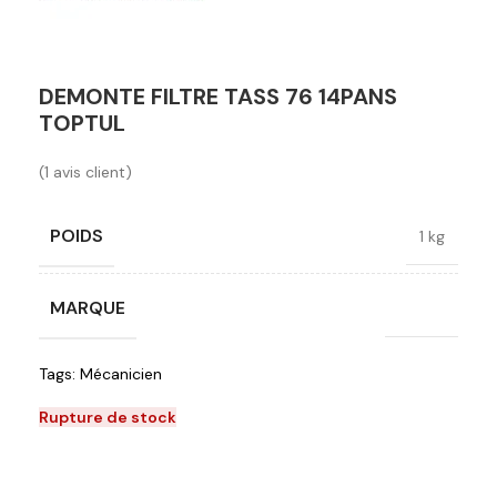
DEMONTE FILTRE TASS 76 14PANS
TOPTUL
(
1
avis client)
POIDS
1 kg
MARQUE
Toptul
Tags:
Mécanicien
Rupture de stock
Ajouter à la liste de souhaits