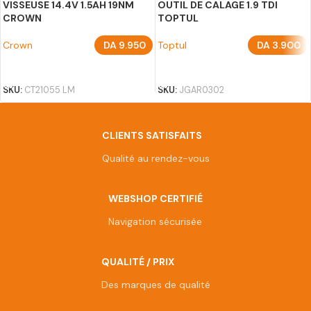
VISSEUSE 14.4V 1.5AH 19NM
OUTIL DE CALAGE 1.9 TDI
CROWN
TOPTUL
Crown
DA
9.950
Toptul
DA
3.900
AJOUTER AU PANIER
AJOUTER AU PANIER
SKU:
CT21055 LM
SKU:
JGAR0302
CLIENTS SATISFAITS
Qualité au rendez-vous
WEBSHOP CERTIFIÉ
Navigation sécurisée
QUALITÉ / PRIX
Des marques de qualité