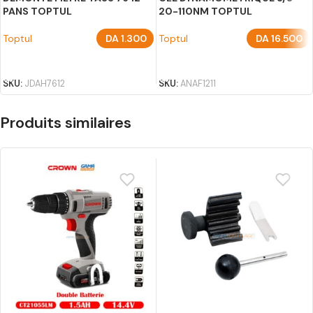
PANS TOPTUL
20-110NM TOPTUL
Toptul
DA
1.300
Toptul
DA
16.500
AJOUTER AU PANIER
AJOUTER AU PANIER
SKU:
JDAH7612
SKU:
ANAF1211
Produits similaires