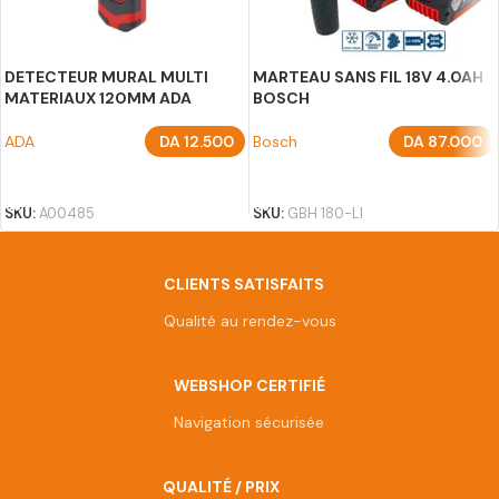
DETECTEUR MURAL MULTI
MARTEAU SANS FIL 18V 4.0AH
MATERIAUX 120MM ADA
BOSCH
ADA
DA
12.500
Bosch
DA
87.000
AJOUTER AU PANIER
AJOUTER AU PANIER
SKU:
A00485
SKU:
GBH 180-LI
CLIENTS SATISFAITS
Qualité au rendez-vous
WEBSHOP CERTIFIÉ
Navigation sécurisée
QUALITÉ / PRIX