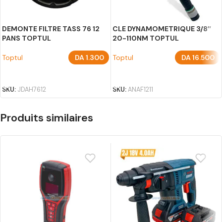
DEMONTE FILTRE TASS 76 12
CLE DYNAMOMETRIQUE 3/8″
PANS TOPTUL
20-110NM TOPTUL
Toptul
DA
1.300
Toptul
DA
16.500
AJOUTER AU PANIER
AJOUTER AU PANIER
SKU:
JDAH7612
SKU:
ANAF1211
Produits similaires