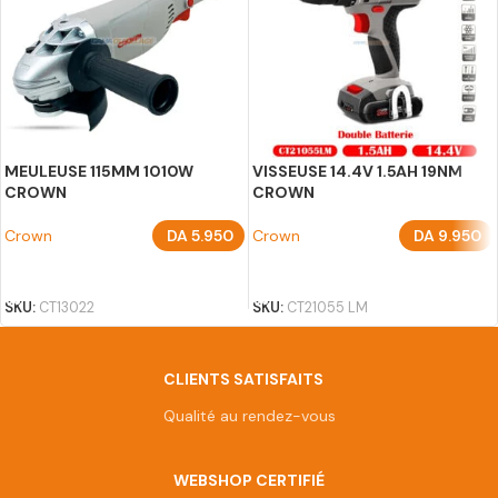
MEULEUSE 115MM 1010W
VISSEUSE 14.4V 1.5AH 19NM
CROWN
CROWN
Crown
DA
5.950
Crown
DA
9.950
AJOUTER AU PANIER
AJOUTER AU PANIER
SKU:
CT13022
SKU:
CT21055 LM
CLIENTS SATISFAITS
Qualité au rendez-vous
WEBSHOP CERTIFIÉ