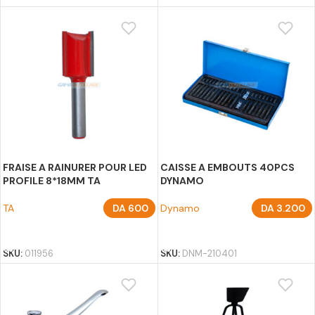
FRAISE A RAINURER POUR LED
CAISSE A EMBOUTS 40PCS
PROFILE 8*18MM TA
DYNAMO
TA
DA
600
Dynamo
DA
3.200
AJOUTER AU PANIER
AJOUTER AU PANIER
SKU:
011956
SKU:
DNM-210401