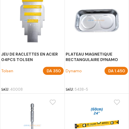
JEU DE RACLETTES EN ACIER
PLATEAU MAGNETIQUE
04PCS TOLSEN
RECTANGULAIRE DYNAMO
Tolsen
DA
350
Dynamo
DA
1.450
AJOUTER AU PANIER
AJOUTER AU PANIER
SKU:
40008
SKU:
5438-5