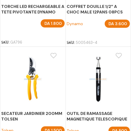
TORCHE LED RECHARGEABLE A
COFFRET DOUILLE 1/2″ A
TETE PIVOTANTE DYNAMO
CHOC MALE 12PANS 08PCS
HAOGONGTOOLS
DA
1.800
Dynamo
DA
3.600
AJOUTER AU PANIER
AJOUTER AU PANIER
SKU:
GA796
SKU:
5005463-4
SECATEUR JARDINIER 200MM
OUTIL DE RAMASSAGE
TOLSEN
MAGNETIQUE TELESCOPIQUE
TOLSEN
Tolsen
DA
1.500
Tolsen
DA
500