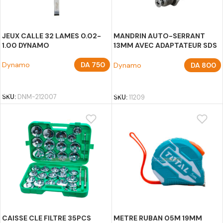
JEUX CALLE 32 LAMES 0.02-
MANDRIN AUTO-SERRANT
1.00 DYNAMO
13MM AVEC ADAPTATEUR SDS
PLUS TA
Dynamo
DA
750
Dynamo
DA
800
AJOUTER AU PANIER
AJOUTER AU PANIER
SKU:
DNM-212007
SKU:
11209
CAISSE CLE FILTRE 35PCS
METRE RUBAN 05M 19MM