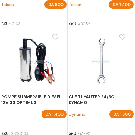
Tolsen
DA
800
Tolsen
DA
1.400
AJOUTER AU PANIER
AJOUTER AU PANIER
SKU:
10163
SKU:
43052
POMPE SUBMERSIBLE DIESEL
CLE TUYAUTER 24/30
12V GS OPTIMUS
DYNAMO
DA
1.400
Dynamo
DA
1.500
AJOUTER AU PANIER
AJOUTER AU PANIER
SKU:
GS190103
SKU:
GA792