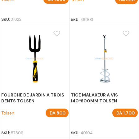
AJOUTER AU PANIER
AJOUTER AU PANIER
SKU:
31022
SKU:
66003
FOURCHE DE JARDIN A TROIS
TIGE MALAXEUR A VIS
DENTS TOLSEN
140*600MM TOLSEN
Tolsen
DA
800
DA
1.700
AJOUTER AU PANIER
AJOUTER AU PANIER
SKU:
57506
SKU:
40104