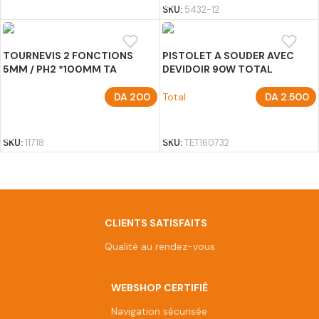
SKU:
5432-12
TOURNEVIS 2 FONCTIONS
PISTOLET A SOUDER AVEC
5MM / PH2 *100MM TA
DEVIDOIR 90W TOTAL
DA
200
Total
DA
2.500
AJOUTER AU PANIER
AJOUTER AU PANIER
SKU:
11718
SKU:
TET160732
Afficher plus de produits
CLIENTS SATISFAITS
Qualité au rendez-vous
WEBSHOP CERTIFIÉ
Navigation sécurisée