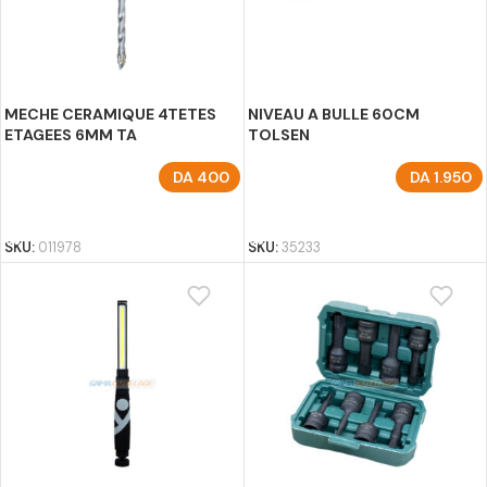
MECHE CERAMIQUE 4TETES
NIVEAU A BULLE 60CM
ETAGEES 6MM TA
TOLSEN
DA
400
DA
1.950
AJOUTER AU PANIER
AJOUTER AU PANIER
SKU:
011978
SKU:
35233