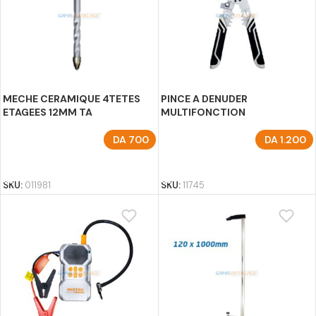
MECHE CERAMIQUE 4TETES
PINCE A DENUDER
ETAGEES 12MM TA
MULTIFONCTION
DA
700
DA
1.200
AJOUTER AU PANIER
AJOUTER AU PANIER
SKU:
011981
SKU:
11745