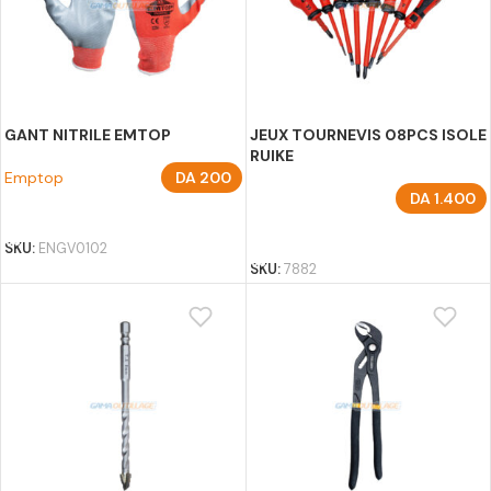
GANT NITRILE EMTOP
JEUX TOURNEVIS 08PCS ISOLE
RUIKE
Emptop
DA
200
DA
1.400
AJOUTER AU PANIER
AJOUTER AU PANIER
SKU:
ENGV0102
SKU:
7882