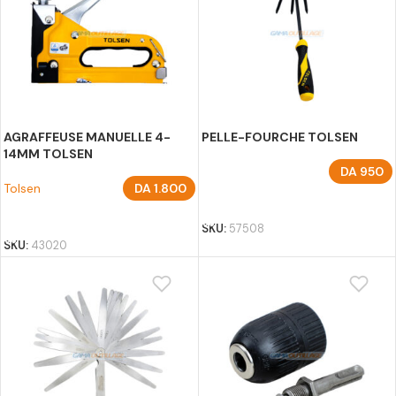
AGRAFFEUSE MANUELLE 4-
PELLE-FOURCHE TOLSEN
14MM TOLSEN
DA
950
Tolsen
DA
1.800
AJOUTER AU PANIER
AJOUTER AU PANIER
SKU:
57508
SKU:
43020