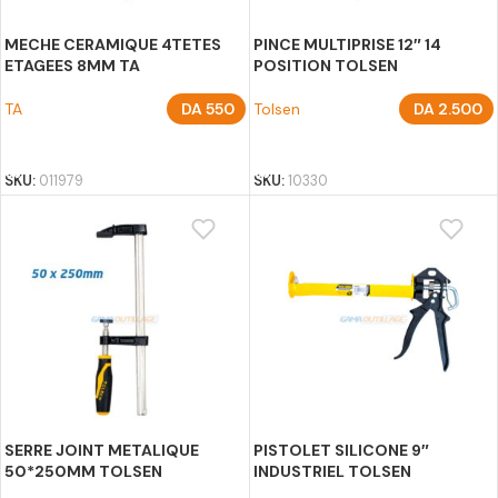
MECHE CERAMIQUE 4TETES
PINCE MULTIPRISE 12″ 14
ETAGEES 8MM TA
POSITION TOLSEN
TA
DA
550
Tolsen
DA
2.500
AJOUTER AU PANIER
AJOUTER AU PANIER
SKU:
011979
SKU:
10330
SERRE JOINT METALIQUE
PISTOLET SILICONE 9″
50*250MM TOLSEN
INDUSTRIEL TOLSEN