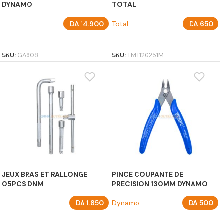
DYNAMO
TOTAL
DA
14.900
Total
DA
650
AJOUTER AU PANIER
AJOUTER AU PANIER
SKU:
GA808
SKU:
TMT126251M
JEUX BRAS ET RALLONGE
PINCE COUPANTE DE
05PCS DNM
PRECISION 130MM DYNAMO
DA
1.850
Dynamo
DA
500
AJOUTER AU PANIER
AJOUTER AU PANIER