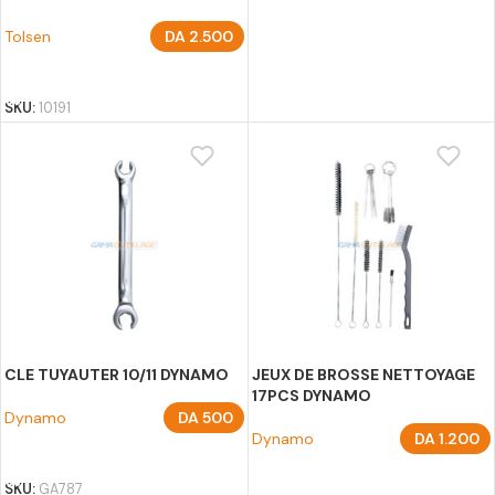
Tolsen
DA
2.500
AJOUTER AU PANIER
SKU:
10191
CLE TUYAUTER 10/11 DYNAMO
JEUX DE BROSSE NETTOYAGE
17PCS DYNAMO
Dynamo
DA
500
Dynamo
DA
1.200
AJOUTER AU PANIER
AJOUTER AU PANIER
SKU:
GA787