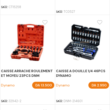
AJOUTER AU PANIER
SKU:
CT15258
SKU:
TC0527
CAISSE ARRACHE ROULEMENT
CAISSE A DOUILLE 1/4 46PCS
ET MOYEU 23PCS DNM
DYNAMO
Dynamo
DA
13.500
Dynamo
DA
2.950
AJOUTER AU PANIER
AJOUTER AU PANIER
SKU:
32942-2
SKU:
DNM-214601