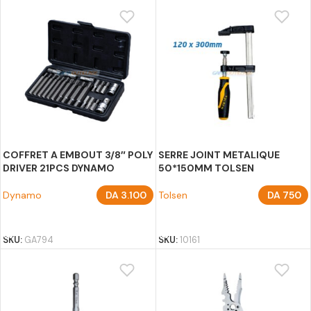
COFFRET A EMBOUT 3/8″ POLY
SERRE JOINT METALIQUE
DRIVER 21PCS DYNAMO
50*150MM TOLSEN
Dynamo
DA
3.100
Tolsen
DA
750
AJOUTER AU PANIER
AJOUTER AU PANIER
SKU:
GA794
SKU:
10161