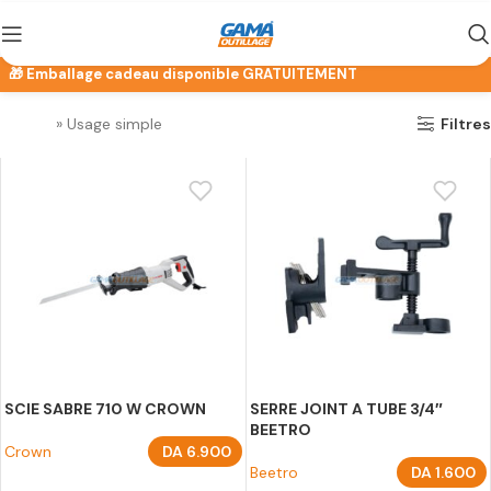
Accueil
»
Usage simple
Filtres
SCIE SABRE 710 W CROWN
SERRE JOINT A TUBE 3/4″
BEETRO
Crown
DA
6.900
Beetro
DA
1.600
AJOUTER AU PANIER