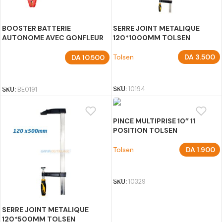
BOOSTER BATTERIE
SERRE JOINT METALIQUE
AUTONOME AVEC GONFLEUR
120*1000MM TOLSEN
18000MH BEETRO
Tolsen
DA
3.500
DA
10.500
AJOUTER AU PANIER
AJOUTER AU PANIER
SKU:
10194
SKU:
BE0191
PINCE MULTIPRISE 10″ 11
POSITION TOLSEN
Tolsen
DA
1.900
AJOUTER AU PANIER
SKU:
10329
SERRE JOINT METALIQUE
120*500MM TOLSEN