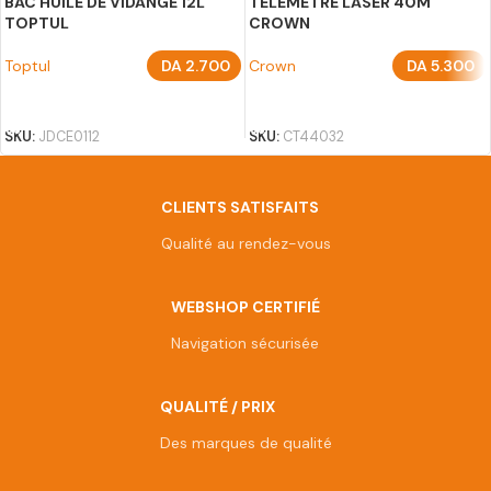
BAC HUILE DE VIDANGE 12L
TELEMETRE LASER 40M
TOPTUL
CROWN
Toptul
DA
2.700
Crown
DA
5.300
AJOUTER AU PANIER
AJOUTER AU PANIER
SKU:
JDCE0112
SKU:
CT44032
CLIENTS SATISFAITS
Qualité au rendez-vous
WEBSHOP CERTIFIÉ
Navigation sécurisée
QUALITÉ / PRIX
Des marques de qualité