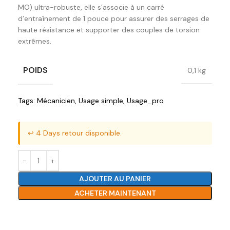
MO) ultra-robuste, elle s’associe à un carré
d’entraînement de 1 pouce pour assurer des serrages de
haute résistance et supporter des couples de torsion
extrêmes.
POIDS
0,1 kg
Tags:
Mécanicien
,
Usage simple
,
Usage_pro
↩️ 4 Days retour disponible.
AJOUTER AU PANIER
ACHETER MAINTENANT
Ajouter à la liste de souhaits