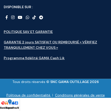
DISPONIBLE SUR :
POLITIQUE SAV ET GARANTIE
GARANTIE 2 jours SATISFAIT OU REMBOURSÉ « VÉRIFIEZ
TRANQUILLEMENT CHEZ VOUS »
Programme fidélité GAMA Cash Lik
Tous droits réservés ©
SNC GAMA OUTILLAGE 2026
Politique de confidentialité
|
Conditions générales de vente
0
motions
Boutique
Panier
Nouveauté
Profile