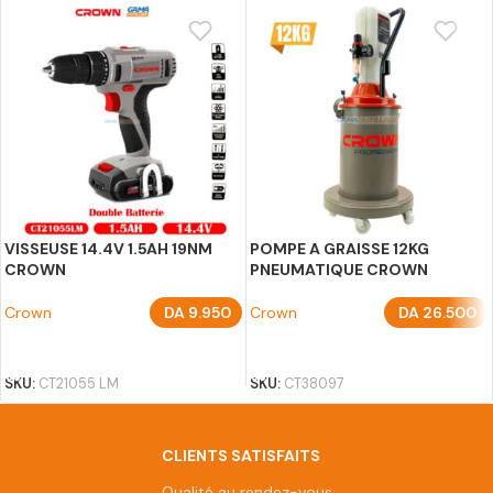
VISSEUSE 14.4V 1.5AH 19NM
POMPE A GRAISSE 12KG
CROWN
PNEUMATIQUE CROWN
Crown
DA
9.950
Crown
DA
26.500
AJOUTER AU PANIER
AJOUTER AU PANIER
SKU:
CT21055 LM
SKU:
CT38097
CLIENTS SATISFAITS
Qualité au rendez-vous