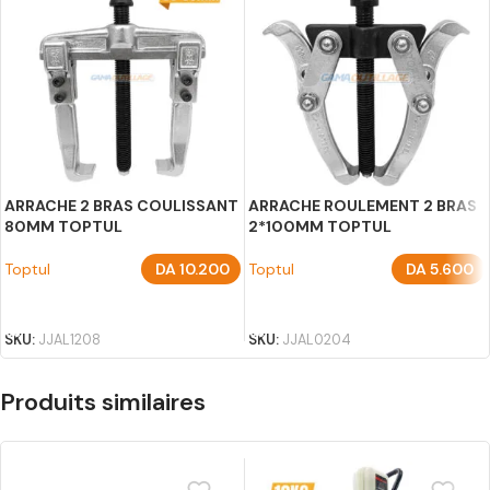
ARRACHE 2 BRAS COULISSANT
ARRACHE ROULEMENT 2 BRAS
80MM TOPTUL
2*100MM TOPTUL
Toptul
DA
10.200
Toptul
DA
5.600
AJOUTER AU PANIER
AJOUTER AU PANIER
SKU:
JJAL1208
SKU:
JJAL0204
Produits similaires