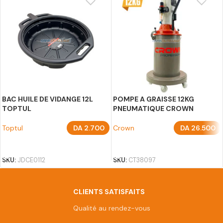
BAC HUILE DE VIDANGE 12L
POMPE A GRAISSE 12KG
TOPTUL
PNEUMATIQUE CROWN
Toptul
DA
2.700
Crown
DA
26.500
AJOUTER AU PANIER
AJOUTER AU PANIER
SKU:
JDCE0112
SKU:
CT38097
CLIENTS SATISFAITS
Qualité au rendez-vous