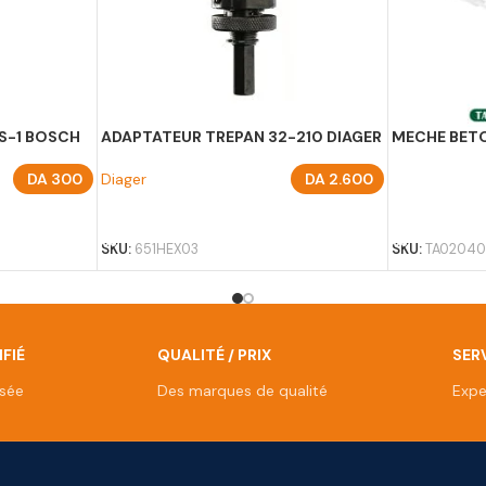
S-1 BOSCH
ADAPTATEUR TREPAN 32-210 DIAGER
MECHE BETO
DA
300
Diager
DA
2.600
AJOUTER AU PANIER
AJOUTER A
SKU:
651HEX03
SKU:
TA0204
FIÉ
QUALITÉ / PRIX
SERV
isée
Des marques de qualité
Expe