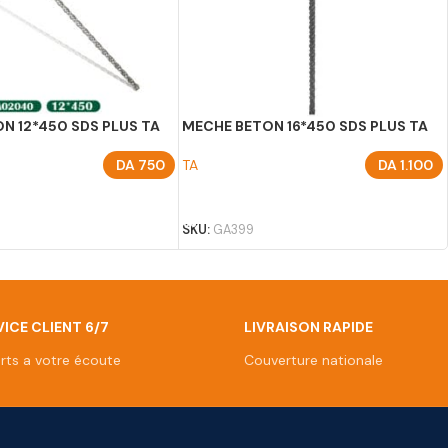
N 12*450 SDS PLUS TA
MECHE BETON 16*450 SDS PLUS TA
DA
750
TA
DA
1.100
U PANIER
AJOUTER AU PANIER
0
SKU:
GA399
ICE CLIENT 6/7
LIVRAISON RAPIDE
rts a votre écoute
Couverture nationale