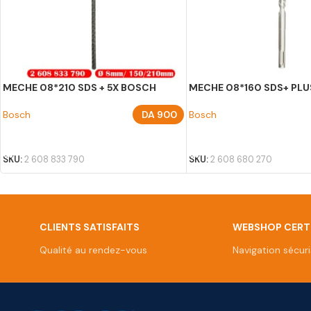
MECHE 08*210 SDS + 5X BOSCH
MECHE 08*160 SDS+ PLU
Bosch
DA
900
Bosch
AJOUTER AU PANIER
AJOUTER AU PANIER
SKU:
2 608 833 790
SKU:
2 608 680 270
CLIENTS SATISFAITS
WEBSHOP CERTI
Qualité au rendez-vous
Navigation sécur