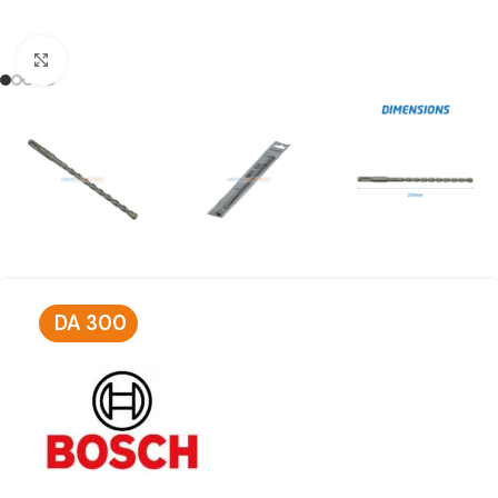
Click to enlarge
DA
300