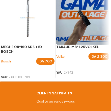
MECHE 08*160 SDS + 5X
TARAUD M8*1.25VOLKEL
BOSCH
Volkel
DA
2.300
Bosch
DA
700
AJOUTER AU PANIER
AJOUTER AU PANIER
SKU:
27342
SKU:
2 608 833 789
CLIENTS SATISFAITS
Qualité au rendez-vous