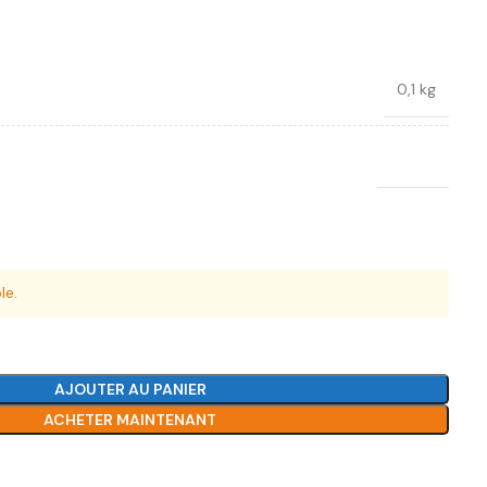
0,1 kg
Toptul
le.
AJOUTER AU PANIER
ACHETER MAINTENANT
Ajouter à la liste de souhaits