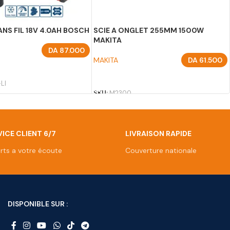
NS FIL 18V 4.0AH BOSCH
SCIE A ONGLET 255MM 1500W
MAKITA
DA
87.000
MAKITA
DA
61.500
U PANIER
AJOUTER AU PANIER
LI
SKU:
M2300
ICE CLIENT 6/7
LIVRAISON RAPIDE
rts a votre écoute
Couverture nationale
DISPONIBLE SUR :