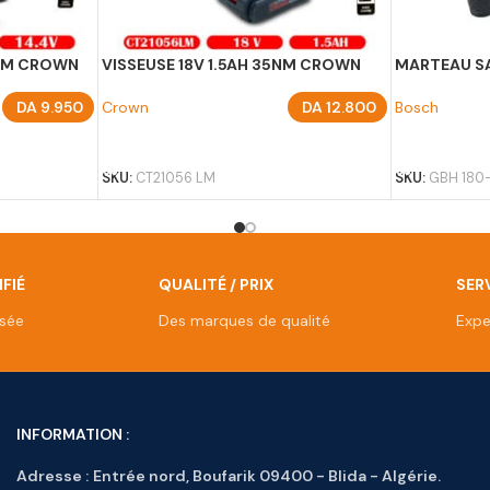
19NM CROWN
VISSEUSE 18V 1.5AH 35NM CROWN
MARTEAU SA
DA
9.950
Crown
DA
12.800
Bosch
AJOUTER AU PANIER
AJOUTER A
SKU:
CT21056 LM
SKU:
GBH 180-
FIÉ
QUALITÉ / PRIX
SERV
isée
Des marques de qualité
Expe
INFORMATION :
Adresse :
Entrée nord, Boufarik 09400 - Blida - Algérie.