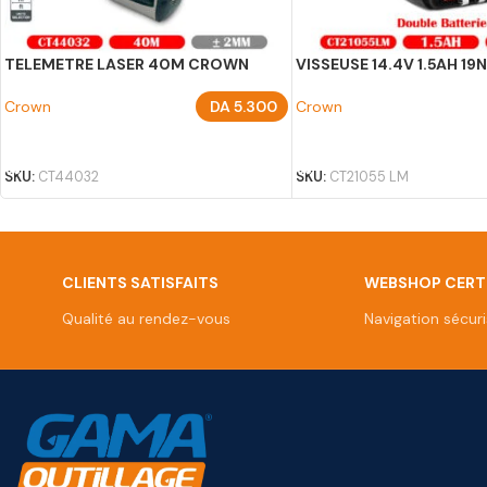
TELEMETRE LASER 40M CROWN
VISSEUSE 14.4V 1.5AH 
Crown
DA
5.300
Crown
AJOUTER AU PANIER
AJOUTER AU PANIER
SKU:
CT44032
SKU:
CT21055 LM
CLIENTS SATISFAITS
WEBSHOP CERTI
Qualité au rendez-vous
Navigation sécur