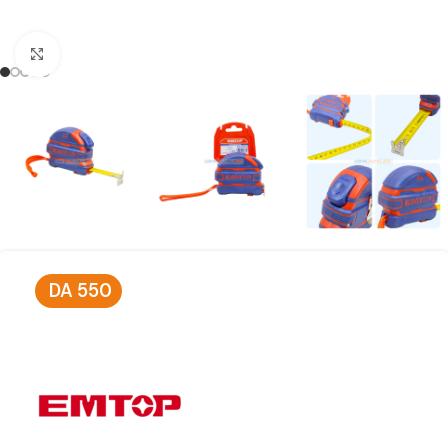
Click to enlarge
DA
550