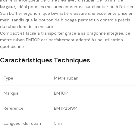
Il offre une longueur de
5 mètres
avec un ruban de
19 mm de
largeur
, idéal pour les mesures courantes sur chantier ou à l’atelier.
Son boîtier ergonomique bi-matière assure une excellente prise en
main, tandis que le bouton de blocage permet un contrôle précis
du ruban lors de la mesure.
Compact et facile à transporter grâce à sa dragonne intégrée, ce
mètre ruban EMTOP est parfaitement adapté à une utilisation
quotidienne.
Caractéristiques Techniques
Type
Mètre ruban
Marque
EMTOP
Référence
EMTP2519M
Longueur du ruban
5 m