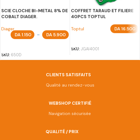
SCIE CLOCHE BI-METAL 8% DE
COFFRET TARAUD ET FILIERE
COBALT DIAGER.
40PCS TOPTUL
Diager
Toptul
DA
16.500
DA
1.150
–
DA
5.900
AJOUTER AU PANIER
CHOIX DES OPTIONS
SKU:
JGAI4001
SKU:
650D
CLIENTS SATISFAITS
Qualité au rendez-vous
WEBSHOP CERTIFIÉ
Navigation sécurisée
QUALITÉ / PRIX