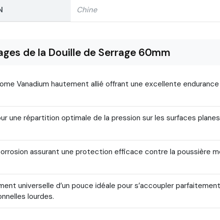
N
Chine
ages de la Douille de Serrage 60mm
hrome Vanadium hautement allié offrant une excellente enduranc
r une répartition optimale de la pression sur les surfaces plane
 corrosion assurant une protection efficace contre la poussière mé
ent universelle d’un pouce idéale pour s’accoupler parfaitemen
nnelles lourdes.