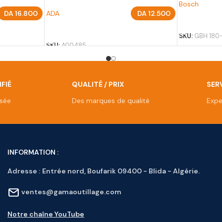
Bosch
DA
16.800
ADA
DA
12.500
AJOUTER A
AJOUTER AU PANIER
SKU:
GBH 180-
SKU:
A00485
FIÉ
QUALITÉ / PRIX
SERV
isée
Des marques de qualité
Expe
INFORMATION :
Adresse :
Entrée nord, Boufarik 09400 - Blida - Algérie.
ventes@gamaoutillage.com
Notre chaîne YouTube