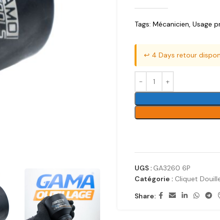
Tags:
Mécanicien
,
Usage p
↩️ 4 Days retour dispon
UGS :
GA3260 6P
Catégorie :
Cliquet Douill
Share: