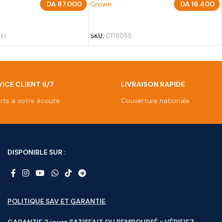
DA
87.000
Crown
DA
16.400
U PANIER
AJOUTER AU PANIER
LI
SKU:
CT18055
ICE CLIENT 6/7
LIVRAISON RAPIDE
rts a votre écoute
Couverture nationale
DISPONIBLE SUR :
POLITIQUE SAV ET GARANTIE