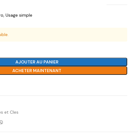
ro
,
Usage simple
ible.
AJOUTER AU PANIER
ACHETER MAINTENANT
Ajouter à la liste de souhaits
es et Cles