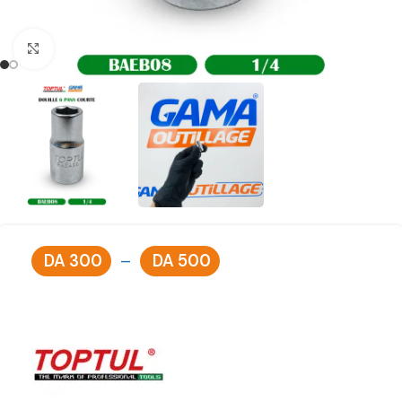
Click to enlarge
DA
300
–
DA
500