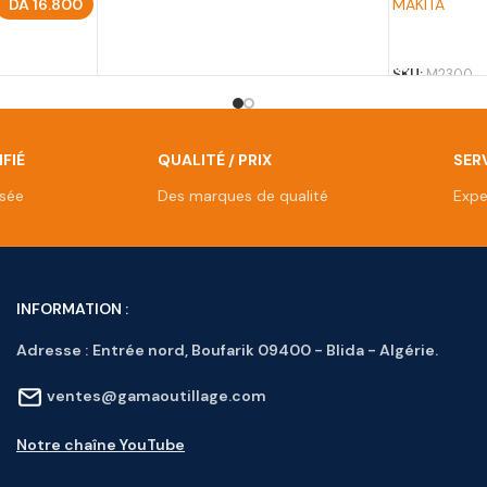
DA
16.800
MAKITA
AJOUTER A
SKU:
M2300
FIÉ
QUALITÉ / PRIX
SERV
isée
Des marques de qualité
Expe
INFORMATION :
Adresse :
Entrée nord, Boufarik 09400 - Blida - Algérie.
ventes@gamaoutillage.com
Notre chaîne YouTube