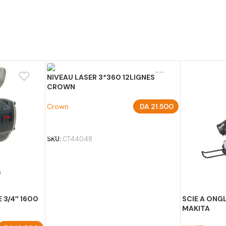
NIVEAU LASER 3*360 12LIGNES
CROWN
Crown
DA
21.500
AJOUTER AU PANIER
SKU:
CT44048
 3/4″ 1600
SCIE A ONG
MAKITA