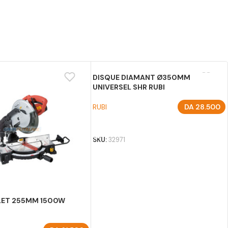
DISQUE DIAMANT Ø350MM
UNIVERSEL SHR RUBI
RUBI
DA
28.500
AJOUTER AU PANIER
SKU:
32971
LET 255MM 1500W