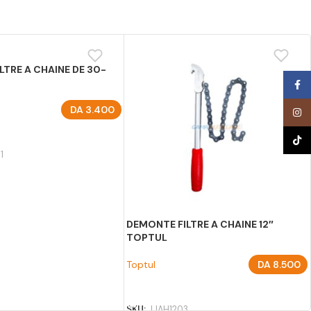
LTRE A CHAINE DE 30-
L
Face
DA
3.400
Inst
U PANIER
TikTo
1
DEMONTE FILTRE A CHAINE 12″
TOPTUL
Toptul
DA
8.500
AJOUTER AU PANIER
SKU:
JJAH1203