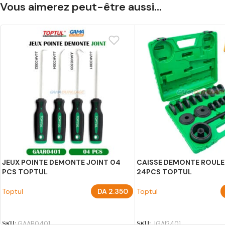
Vous aimerez peut-être aussi…
JEUX POINTE DEMONTE JOINT 04
CAISSE DEMONTE ROUL
PCS TOPTUL
24PCS TOPTUL
Toptul
DA
2.350
Toptul
AJOUTER AU PANIER
AJOUTER AU PANIER
SKU:
GAAR0401
SKU:
JGAI2401