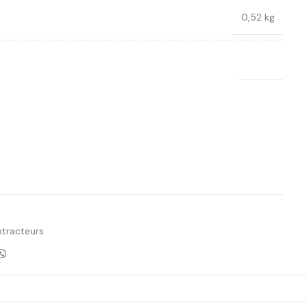
0,52 kg
Licota
Ajouter à la liste de souhaits
xtracteurs