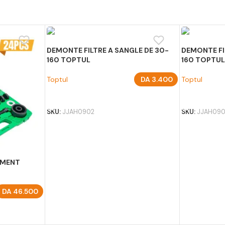
DEMONTE FILTRE A SANGLE DE 30-
DEMONTE FI
160 TOPTUL
160 TOPTU
Toptul
DA
3.400
Toptul
AJOUTER AU PANIER
AJOUTER A
SKU:
JJAH0902
SKU:
JJAH090
EMENT
DA
46.500