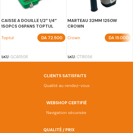
CAISSE A DOUILLE 1/2″ 1/4″
MARTEAU 32MM 1250W
150PCS 06PANS TOPTUL
CROWN
Toptul
DA
72.500
Crown
DA
15.000
AJOUTER AU PANIER
AJOUTER AU PANIER
SKU:
GCAI150R
SKU:
CT18056
CLIENTS SATISFAITS
Qualité au rendez-vous
WEBSHOP CERTIFIÉ
Navigation sécurisée
QUALITÉ / PRIX