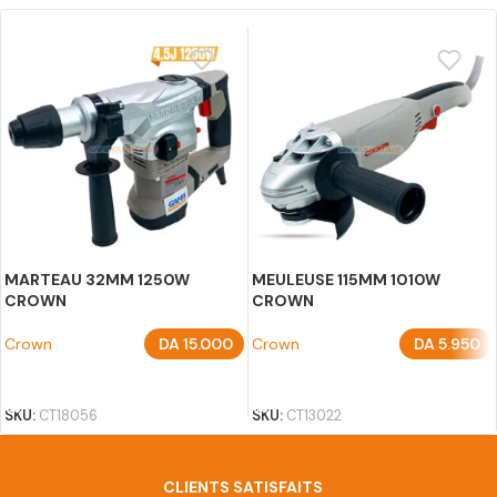
MARTEAU 32MM 1250W
MEULEUSE 115MM 1010W
CROWN
CROWN
Crown
DA
15.000
Crown
DA
5.950
AJOUTER AU PANIER
AJOUTER AU PANIER
SKU:
CT18056
SKU:
CT13022
CLIENTS SATISFAITS