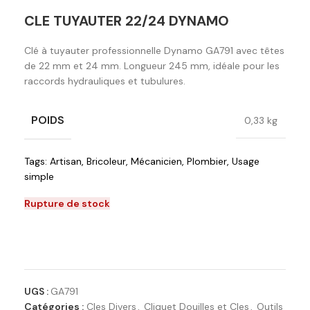
CLE TUYAUTER 22/24 DYNAMO
Clé à tuyauter professionnelle Dynamo GA791 avec têtes
de 22 mm et 24 mm. Longueur 245 mm, idéale pour les
raccords hydrauliques et tubulures.
POIDS
0,33 kg
Tags:
Artisan
,
Bricoleur
,
Mécanicien
,
Plombier
,
Usage
simple
Rupture de stock
Ajouter à la liste de souhaits
UGS :
GA791
Catégories :
Cles Divers
,
Cliquet Douilles et Cles
,
Outils