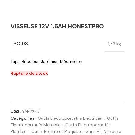
VISSEUSE 12V 1.5AH HONESTPRO
POIDS
1,33 kg
Tags:
Bricoleur
,
Jardinier
,
Mécanicien
Rupture de stock
Ajouter à la liste de souhaits
UGS :
YAE2247
Catégories :
Outils Électroportatifs Électricien
,
Outils
Electroportatifs Menuisier
,
Outils Electroportatifs
Plombier
,
Outils Peintre et Plaquiste
,
Sans Fil
,
Visseuse