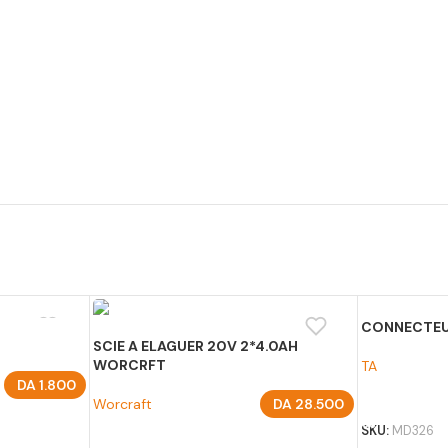
CONNECTEUR
SCIE A ELAGUER 20V 2*4.0AH
WORCRFT
TA
DA
1.800
AJOUTER A
Worcraft
DA
28.500
SKU:
MD326
AJOUTER AU PANIER