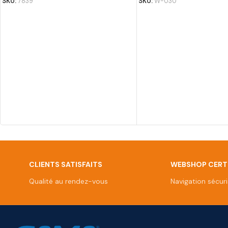
SKU:
7839
SKU:
W-030
CLIENTS SATISFAITS
WEBSHOP CERTI
Qualité au rendez-vous
Navigation sécur