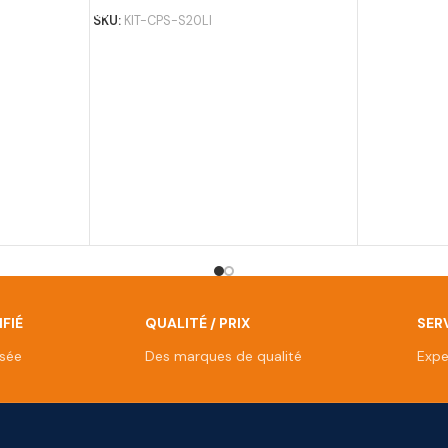
SKU:
KIT-CPS-S20LI
FIÉ
QUALITÉ / PRIX
SERV
isée
Des marques de qualité
Expe