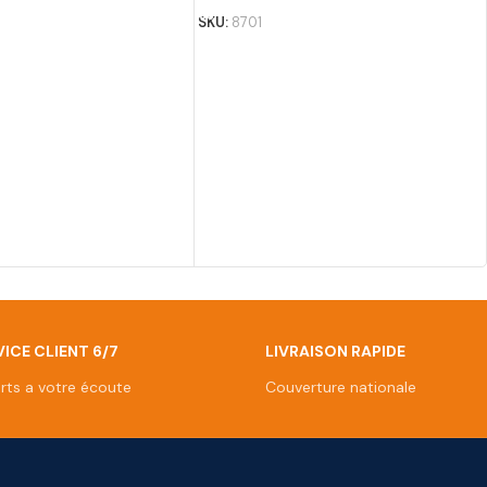
SKU:
8701
ICE CLIENT 6/7
LIVRAISON RAPIDE
rts a votre écoute
Couverture nationale