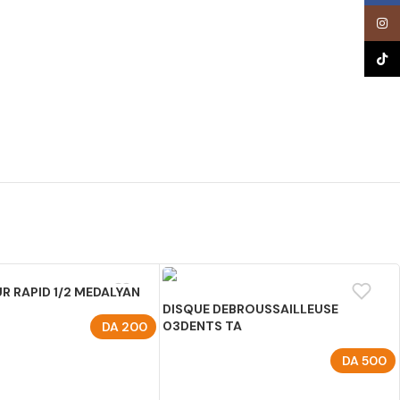
Inst
TikTo
 RAPID 1/2 MEDALYAN
DISQUE DEBROUSSAILLEUSE
03DENTS TA
DA
200
U PANIER
DA
500
AJOUTER AU PANIER