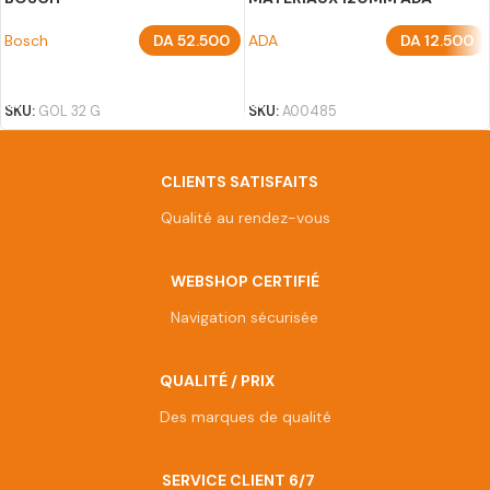
Bosch
DA
52.500
ADA
DA
12.500
AJOUTER AU PANIER
AJOUTER AU PANIER
SKU:
GOL 32 G
SKU:
A00485
CLIENTS SATISFAITS
Qualité au rendez-vous
WEBSHOP CERTIFIÉ
Navigation sécurisée
QUALITÉ / PRIX
Des marques de qualité
SERVICE CLIENT 6/7