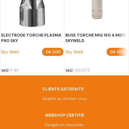
ELECTRODE TORCHE PLASMA
BUSE TORCHE MIG 150 A MB15
P80 SKY
SKYWELD
Sky Weld
DA
300
Sky Weld
DA
500
AJOUTER AU PANIER
AJOUTER AU PANIER
SKU:
P-80
SKU:
1450075
CLIENTS SATISFAITS
Qualité au rendez-vous
WEBSHOP CERTIFIÉ
Navigation sécurisée