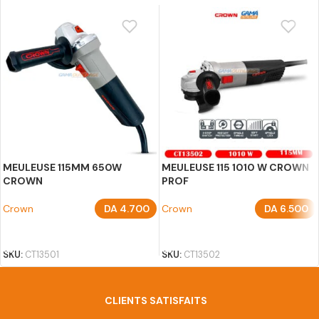
MEULEUSE 115MM 650W
MEULEUSE 115 1010 W CROWN
CROWN
PROF
Crown
DA
4.700
Crown
DA
6.500
AJOUTER AU PANIER
AJOUTER AU PANIER
SKU:
CT13501
SKU:
CT13502
CLIENTS SATISFAITS