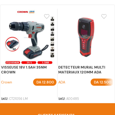
VISSEUSE 18V 1.5AH 35NM
DETECTEUR MURAL MULTI
CROWN
MATERIAUX 120MM ADA
Crown
DA
12.800
ADA
DA
12.500
AJOUTER AU PANIER
AJOUTER AU PANIER
SKU:
CT21056 LM
SKU:
A00485