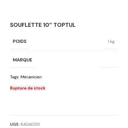
SOUFLETTE 10″ TOPTUL
POIDS
1 kg
MARQUE
Toptul
Tags:
Mécanicien
Rupture de stock
Ajouter à la liste de souhaits
UGS :
KAGA0210