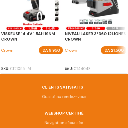
VISSEUSE 14.4V 1.5AH 19NM
NIVEAU LASER 3*360 12LIGNES
CROWN
CROWN
Crown
DA
9.950
Crown
DA
21.500
AJOUTER AU PANIER
AJOUTER AU PANIER
SKU:
CT21055 LM
SKU:
CT44048
CLIENTS SATISFAITS
Qualité au rendez-vous
WEBSHOP CERTIFIÉ
Navigation sécurisée