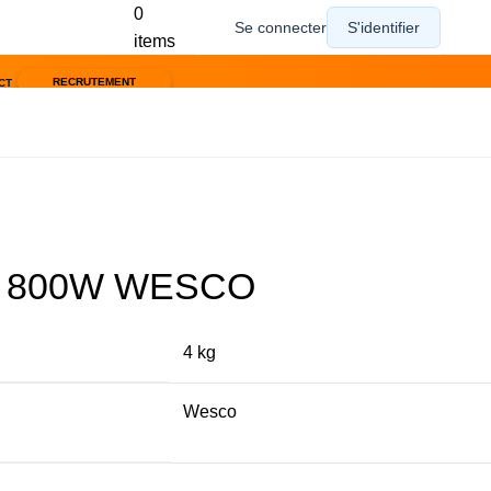
0
items
RECRUTEMENT
CT
E 800W WESCO
4 kg
Wesco