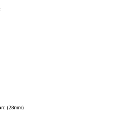
x
dard (28mm)