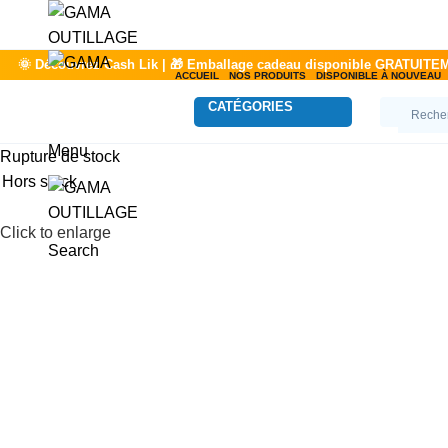
ACCUEIL
NOS PRODUITS
DISPONIBLE À NOUVEAU
CATÉGORIES
Accueil
Menu
Rupture de stock
Hors stock
Click to enlarge
Search