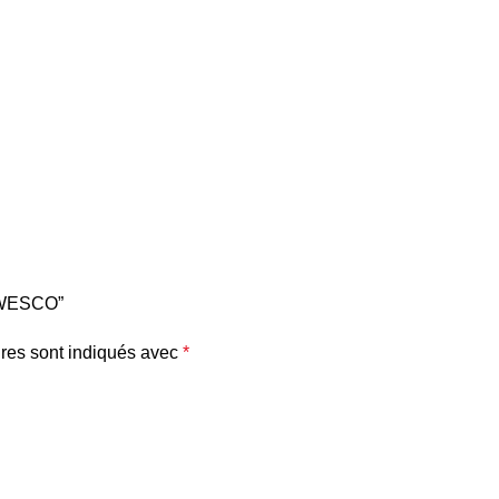
W WESCO”
res sont indiqués avec
*