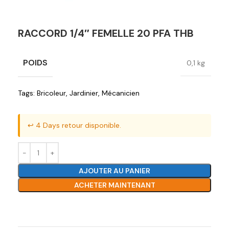
RACCORD 1/4″ FEMELLE 20 PFA THB
POIDS
0,1 kg
Tags:
Bricoleur
,
Jardinier
,
Mécanicien
↩️ 4 Days retour disponible.
AJOUTER AU PANIER
ACHETER MAINTENANT
Ajouter à la liste de souhaits