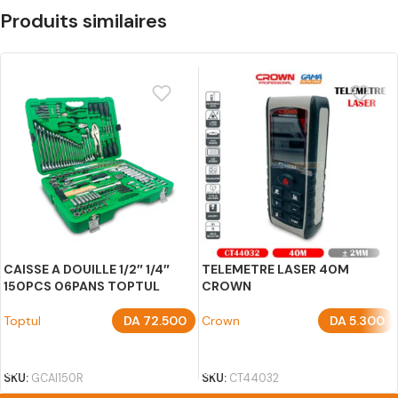
Produits similaires
CAISSE A DOUILLE 1/2″ 1/4″
TELEMETRE LASER 40M
150PCS 06PANS TOPTUL
CROWN
Toptul
DA
72.500
Crown
DA
5.300
AJOUTER AU PANIER
AJOUTER AU PANIER
SKU:
GCAI150R
SKU:
CT44032