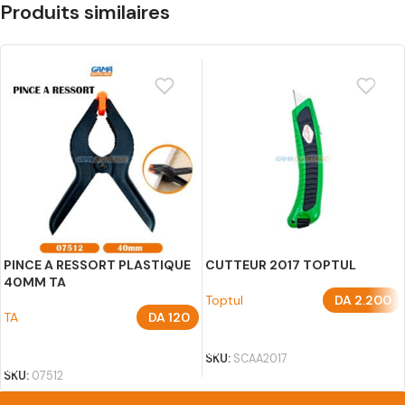
Produits similaires
PINCE A RESSORT PLASTIQUE
CUTTEUR 2017 TOPTUL
40MM TA
Toptul
DA
2.200
TA
DA
120
AJOUTER AU PANIER
AJOUTER AU PANIER
SKU:
SCAA2017
SKU:
07512