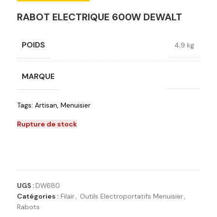
RABOT ELECTRIQUE 600W DEWALT
POIDS
4,9 kg
MARQUE
Dewalt
Tags:
Artisan
,
Menuisier
Rupture de stock
Ajouter à la liste de souhaits
UGS :
DW680
Catégories :
Filair
,
Outils Electroportatifs Menuisier
,
Rabots