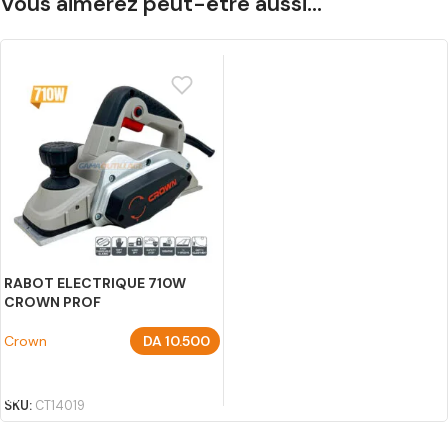
Vous aimerez peut-être aussi…
RABOT ELECTRIQUE 710W
CROWN PROF
Crown
DA
10.500
AJOUTER AU PANIER
SKU:
CT14019