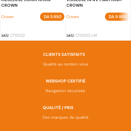
CROWN
CROWN
Crown
DA
5.950
Crown
DA
9.950
AJOUTER AU PANIER
AJOUTER AU PANIER
SKU:
CT13022
SKU:
CT21055 LM
CLIENTS SATISFAITS
Qualité au rendez-vous
WEBSHOP CERTIFIÉ
Navigation sécurisée
QUALITÉ / PRIX
Des marques de qualité