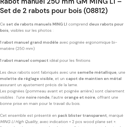
Rabot manuel 250 mm GM MING LI –
Set de 2 rabots pour bois (08812)
Ce
set de rabots manuels MING LI
comprend
deux rabots pour
bois
, visibles sur les photos :
1 rabot manuel grand modèle
avec poignée ergonomique bi-
matière (250 mm)
1 rabot manuel compact
idéal pour les finitions
Les deux rabots sont fabriqués avec une
semelle métallique
, une
molette de réglage visible
, et un
capot de maintien en métal
assurant un ajustement précis de la lame.
Les poignées (pommeau avant et poignée arrière) sont clairement
visibles : l’une
noire ronde
, l’autre
orange et noire
, offrant une
bonne prise en main pour le travail du bois.
Cet ensemble est présenté en
pack blister transparent
, marqué
MING LI High Quality
, avec indication « 2 pcs wood plane set ».