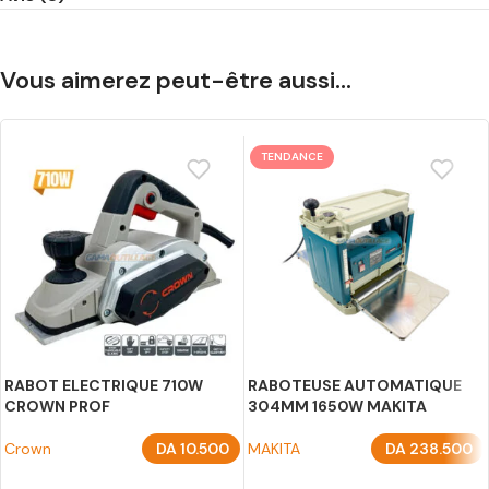
Vous aimerez peut-être aussi…
TENDANCE
RABOT ELECTRIQUE 710W
RABOTEUSE AUTOMATIQUE
CROWN PROF
304MM 1650W MAKITA
Crown
DA
10.500
MAKITA
DA
238.500
AJOUTER AU PANIER
AJOUTER AU PANIER