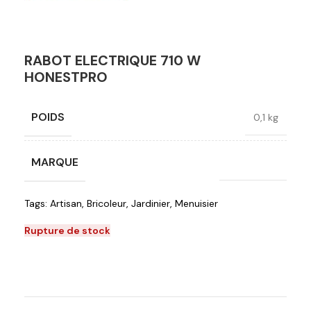
RABOT ELECTRIQUE 710 W
HONESTPRO
POIDS
0,1 kg
MARQUE
Honest Pro
Tags:
Artisan
,
Bricoleur
,
Jardinier
,
Menuisier
Rupture de stock
Ajouter à la liste de souhaits