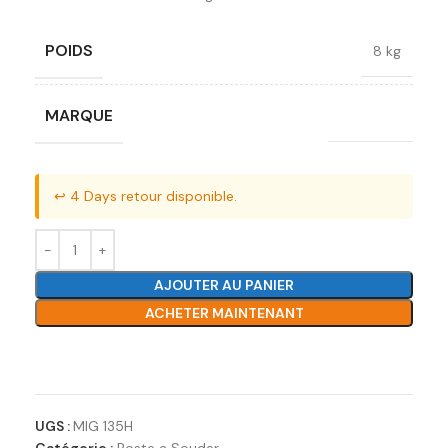
POIDS
8 kg
MARQUE
Sky Weld
↩️ 4 Days retour disponible.
AJOUTER AU PANIER
ACHETER MAINTENANT
Ajouter à la liste de souhaits
UGS :
MIG 135H