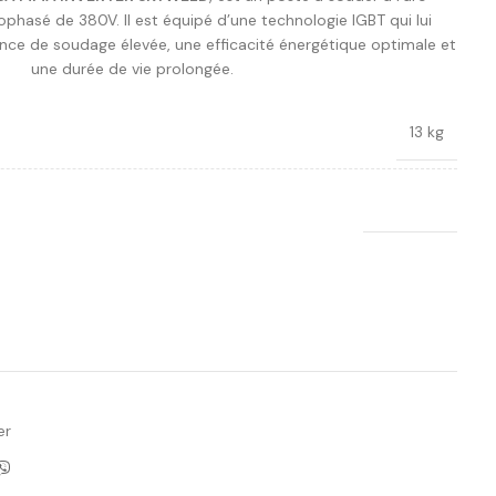
hasé de 380V. Il est équipé d’une technologie IGBT qui lui
ance de soudage élevée, une efficacité énergétique optimale et
une durée de vie prolongée.
13 kg
Sky Weld
Ajouter à la liste de souhaits
er