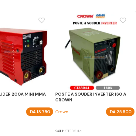
UDER 200A MINI MMA
POSTE A SOUDER INVERTER 160 A
CROWN
DA
18.750
Crown
DA
25.800
U PANIER
AJOUTER AU PANIER
0
SKU:
CT33044