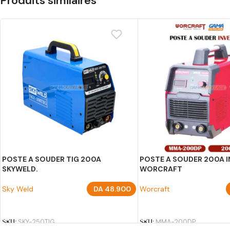
Produits similaires
POSTE A SOUDER TIG 200A
POSTE A SOUDER 200A 
SKYWELD.
WORCRAFT
Sky Weld
DA
48.900
Worcraft
AJOUTER AU PANIER
AJOUTER AU PANIER
SKU:
SKY-250TIG
SKU:
MMA-200DP