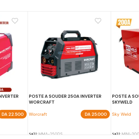
INVERTER
POSTE A SOUDER 250A INVERTER
POSTE A SO
WORCRAFT
SKYWELD
DA
22.500
Worcraft
DA
25.000
Sky Weld
AJOUTER AU PANIER
AJOUTER A
SKU:
MMA-250DS
SKU:
MINI-20