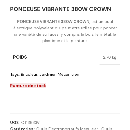
PONCEUSE VIBRANTE 380W CROWN
PONCEUSE VIBRANTE 380W CROWN
, est un outil
électrique polyvalent qui peut être utilisé pour poncer
une variété de surfaces, y compris le bois, le métal, le
plastique et la peinture.
POIDS
2,76 kg
Tags:
Bricoleur
,
Jardinier
,
Mécanicien
Rupture de stock
Ajouter à la liste de souhaits
UGS :
CT13633V
Catégories :
Outils Electroportatifs Menuisier
,
Outils