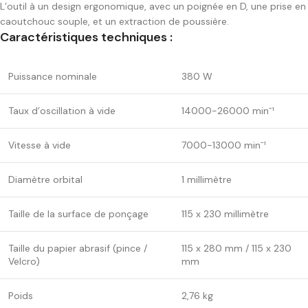
L’outil à un design ergonomique, avec un poignée en D, une prise en
caoutchouc souple, et un extraction de poussière.
Caractéristiques techniques :
Puissance nominale
380 W
Taux d’oscillation à vide
14000-26000 minˉ¹
Vitesse à vide
7000-13000 minˉ¹
Diamètre orbital
1 millimètre
Taille de la surface de ponçage
115 x 230 millimètre
Taille du papier abrasif (pince /
115 x 280 mm / 115 x 230
Velcro)
mm
Poids
2,76 kg