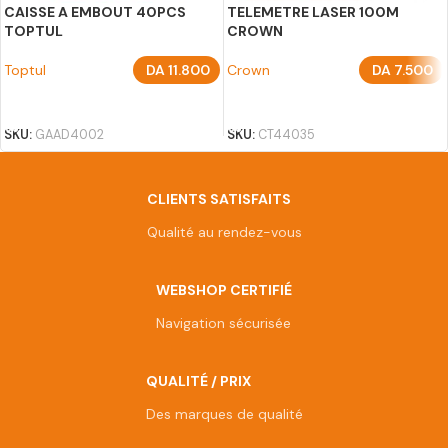
CAISSE A EMBOUT 40PCS
TELEMETRE LASER 100M
TOPTUL
CROWN
Toptul
DA
11.800
Crown
DA
7.500
AJOUTER AU PANIER
AJOUTER AU PANIER
SKU:
GAAD4002
SKU:
CT44035
CLIENTS SATISFAITS
Qualité au rendez-vous
WEBSHOP CERTIFIÉ
Navigation sécurisée
QUALITÉ / PRIX
Des marques de qualité