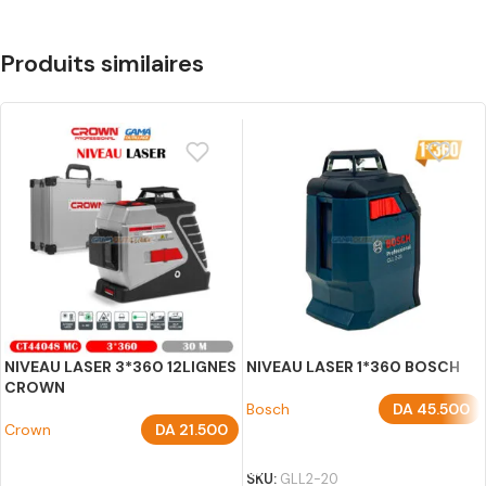
Produits similaires
NIVEAU LASER 3*360 12LIGNES
NIVEAU LASER 1*360 BOSCH
CROWN
Bosch
DA
45.500
Crown
DA
21.500
AJOUTER AU PANIER
AJOUTER AU PANIER
SKU:
GLL2-20