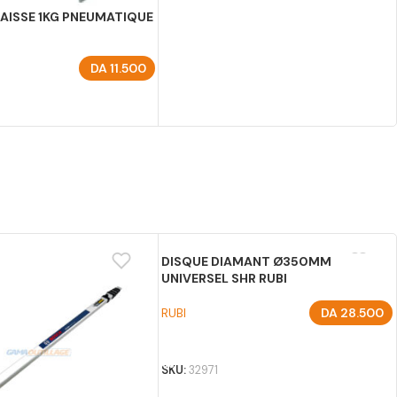
AISSE 1KG PNEUMATIQUE
DA
11.500
U PANIER
1
DISQUE DIAMANT Ø350MM
UNIVERSEL SHR RUBI
RUBI
DA
28.500
AJOUTER AU PANIER
SKU:
32971