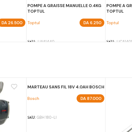
POMPE A GRAISSE MANUELLE 0.4KG
POMPE A GR
TOPTUL
TOPTUL
DA
26.500
Toptul
DA
6.250
Toptul
AJOUTER AU PANIER
AJOUTER A
SKU:
JJAA1440
SKU:
JJCA140
MARTEAU SANS FIL 18V 4.0AH BOSCH
Bosch
DA
87.000
AJOUTER AU PANIER
SKU:
GBH 180-LI