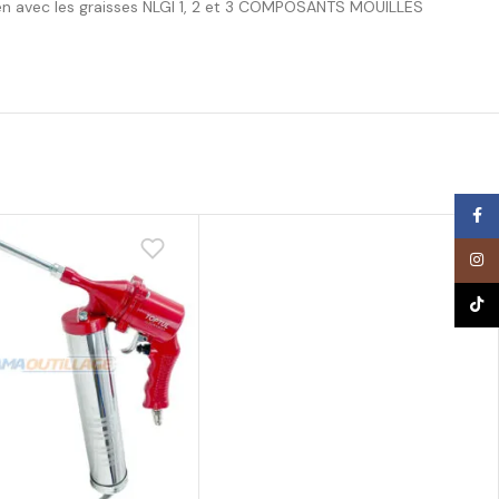
ien avec les graisses NLGI 1, 2 et 3 COMPOSANTS MOUILLÉS
Face
Inst
TikTo