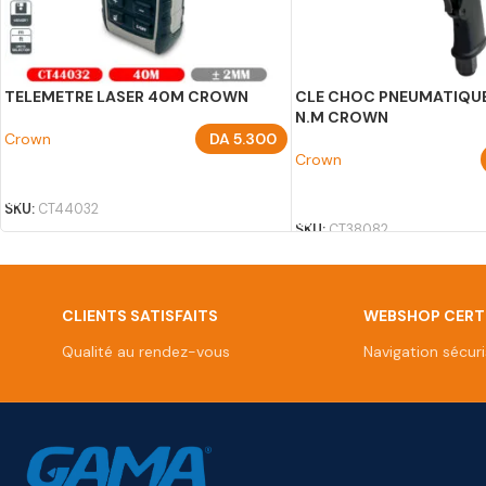
TELEMETRE LASER 40M CROWN
CLE CHOC PNEUMATIQUE
N.M CROWN
Crown
DA
5.300
Crown
AJOUTER AU PANIER
AJOUTER AU PANIER
SKU:
CT44032
SKU:
CT38082
CLIENTS SATISFAITS
WEBSHOP CERTI
Qualité au rendez-vous
Navigation sécur