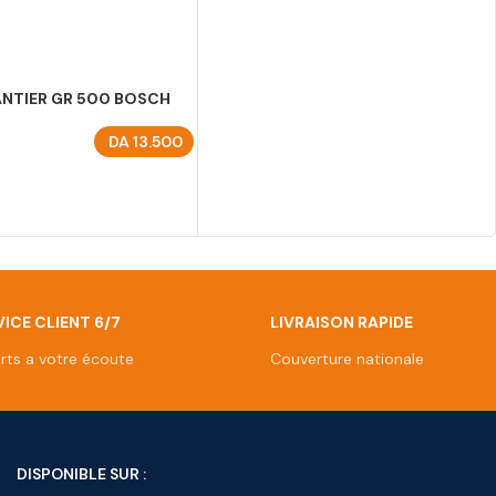
ANTIER GR 500 BOSCH
DA
13.500
U PANIER
ICE CLIENT 6/7
LIVRAISON RAPIDE
rts a votre écoute
Couverture nationale
DISPONIBLE SUR :