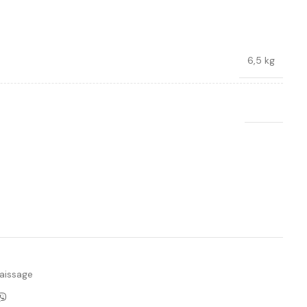
6,5 kg
Groz
Ajouter à la liste de souhaits
aissage