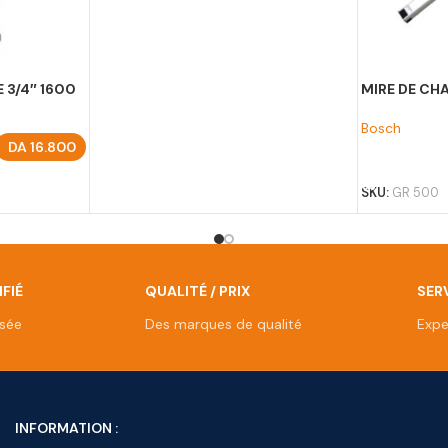
 3/4″ 1600
MIRE DE CH
Bosch
DA
16.800
AJOUTER A
SKU:
GR 500
FIÉ
QUALITÉ / PRIX
SERV
isée
Des marques de qualité
Expe
INFORMATION :