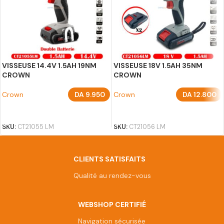
VISSEUSE 14.4V 1.5AH 19NM
VISSEUSE 18V 1.5AH 35NM
CROWN
CROWN
Crown
DA
9.950
Crown
DA
12.800
AJOUTER AU PANIER
AJOUTER AU PANIER
SKU:
CT21055 LM
SKU:
CT21056 LM
CLIENTS SATISFAITS
Qualité au rendez-vous
WEBSHOP CERTIFIÉ
Navigation sécurisée