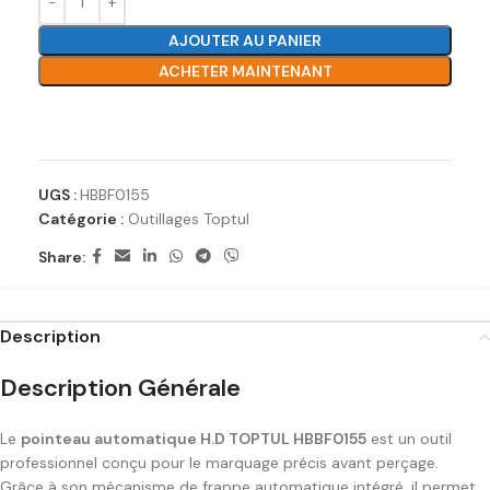
AJOUTER AU PANIER
ACHETER MAINTENANT
Ajouter à la liste de souhaits
UGS :
HBBF0155
Catégorie :
Outillages Toptul
Share:
Description
Description Générale
Le
pointeau automatique H.D TOPTUL HBBF0155
est un outil
professionnel conçu pour le marquage précis avant perçage.
Grâce à son mécanisme de frappe automatique intégré, il permet